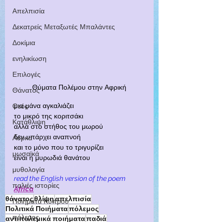
Απελπισία
Δεκατρείς Μεταξωτές Μπαλάντες
Δοκίμια
ενηλικίωση
Επιλογές
Θύματα Πολέμου στην Αφρική
Θάνατος
μια μάνα αγκαλιάζει
Θεός
το μικρό της κοριτσάκι
Κατάθλιψη
αλλά στο στήθος του μωρού
δεν υπάρχει αναπνοή
Λόρκα
και το μόνο που το τριγυρίζει
μωσαϊκά
είναι η μυρωδιά θανάτου
μυθολογία
read the English version of the poem
παλιές ιστορίες
Africa
θάνατος
θλίψη
απελπισία
Ποιήματα Κύπρου
Πολιτικά Ποιήματα
πόλεμος
πόλεμος
αντιπολεμικά ποιήματα
παδιά