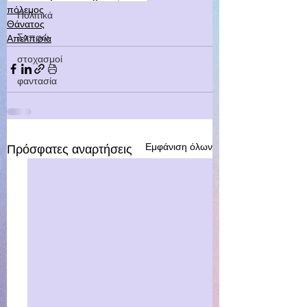
πόλεμος
Πολιτικά
Θάνατος
Σαπφώ
Απελπισία
στοχασμοί
φαντασία
Εμφάνιση όλων
Πρόσφατες αναρτήσεις