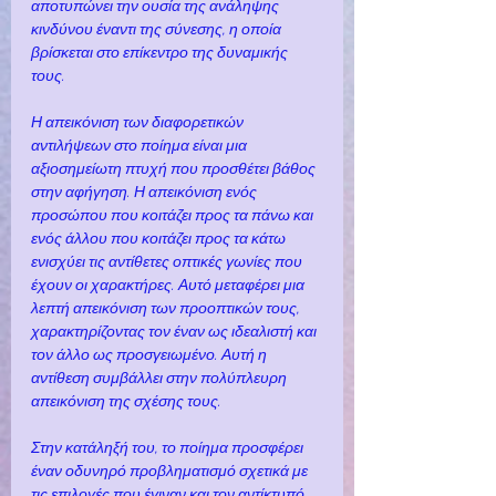
αποτυπώνει την ουσία της ανάληψης 
κινδύνου έναντι της σύνεσης, η οποία 
βρίσκεται στο επίκεντρο της δυναμικής 
τους.
Η απεικόνιση των διαφορετικών 
αντιλήψεων στο ποίημα είναι μια 
αξιοσημείωτη πτυχή που προσθέτει βάθος 
στην αφήγηση. Η απεικόνιση ενός 
προσώπου που κοιτάζει προς τα πάνω και 
ενός άλλου που κοιτάζει προς τα κάτω 
ενισχύει τις αντίθετες οπτικές γωνίες που 
έχουν οι χαρακτήρες. Αυτό μεταφέρει μια 
λεπτή απεικόνιση των προοπτικών τους, 
χαρακτηρίζοντας τον έναν ως ιδεαλιστή και 
τον άλλο ως προσγειωμένο. Αυτή η 
αντίθεση συμβάλλει στην πολύπλευρη 
απεικόνιση της σχέσης τους.
Στην κατάληξή του, το ποίημα προσφέρει 
έναν οδυνηρό προβληματισμό σχετικά με 
τις επιλογές που έγιναν και τον αντίκτυπό 