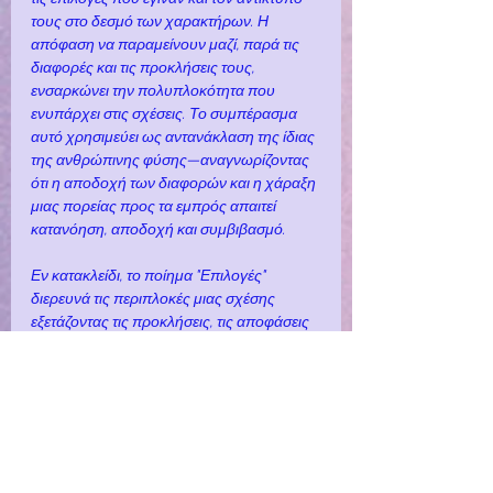
τους στο δεσμό των χαρακτήρων. Η 
απόφαση να παραμείνουν μαζί, παρά τις 
διαφορές και τις προκλήσεις τους, 
ενσαρκώνει την πολυπλοκότητα που 
ενυπάρχει στις σχέσεις. Το συμπέρασμα 
αυτό χρησιμεύει ως αντανάκλαση της ίδιας 
της ανθρώπινης φύσης—αναγνωρίζοντας 
ότι η αποδοχή των διαφορών και η χάραξη 
μιας πορείας προς τα εμπρός απαιτεί 
κατανόηση, αποδοχή και συμβιβασμό.
Εν κατακλείδι, το ποίημα "Επιλογές" 
διερευνά τις περιπλοκές μιας σχέσης 
εξετάζοντας τις προκλήσεις, τις αποφάσεις 
και τις λύσεις που διαμορφώνουν το ταξίδι 
των χαρακτήρων. Η διερεύνηση των 
επιλογών και των συνεπειών τους στο 
πλαίσιο μιας σχέσης από το ποίημα 
προσφέρει πολύτιμες γνώσεις για την 
ανθρώπινη εμπειρία, προσκαλώντας σε 
στοχασμό σχετικά με τις περιπλοκές της 