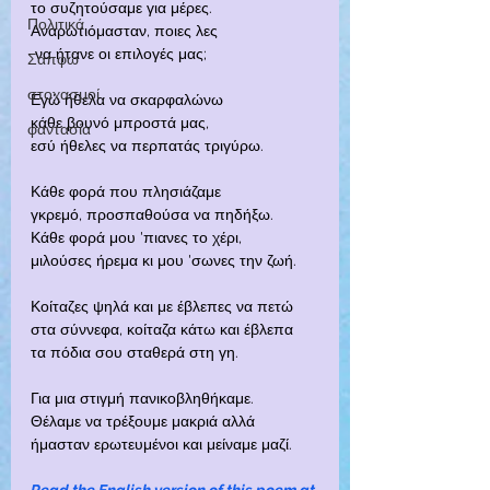
το συζητούσαμε για μέρες.
Πολιτικά
Αναρωτιόμασταν, ποιες λες
 να ήτανε οι επιλογές μας;
Σαπφώ
στοχασμοί
Εγώ ήθελα να σκαρφαλώνω
κάθε βουνό μπροστά μας,
φαντασία
εσύ ήθελες να περπατάς τριγύρω.
Κάθε φορά που πλησιάζαμε
γκρεμό, προσπαθούσα να πηδήξω.
Κάθε φορά μου 'πιανες το χέρι,
μιλούσες ήρεμα κι μου 'σωνες την ζωή.
Κοίταζες ψηλά και με έβλεπες να πετώ
στα σύννεφα, κοίταζα κάτω και έβλεπα
τα πόδια σου σταθερά στη γη.
Για μια στιγμή πανικοβληθήκαμε.
Θέλαμε να τρέξουμε μακριά αλλά
ήμασταν ερωτευμένοι και μείναμε μαζί.