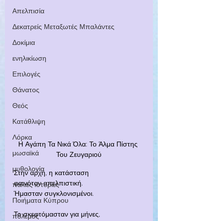
Απελπισία
Δεκατρείς Μεταξωτές Μπαλάντες
Δοκίμια
ενηλικίωση
Επιλογές
Θάνατος
Θεός
Κατάθλιψη
Λόρκα
Η Αγάπη Τα Νικά Όλα: Το Άλμα Πίστης 
μωσαϊκά
Του Ζευγαριού
μυθολογία
Στην αρχή, η κατάσταση
φαινόταν απελπιστική.
παλιές ιστορίες
Ήμασταν συγκλονισμένοι.
Ποιήματα Κύπρου
Το σκεφτόμασταν για μήνες,
πόλεμος