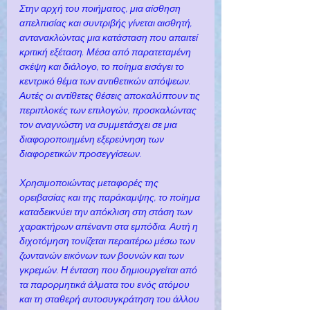
Στην αρχή του ποιήματος, μια αίσθηση 
απελπισίας και συντριβής γίνεται αισθητή, 
αντανακλώντας μια κατάσταση που απαιτεί 
κριτική εξέταση. Μέσα από παρατεταμένη 
σκέψη και διάλογο, το ποίημα εισάγει το 
κεντρικό θέμα των αντιθετικών απόψεων. 
Αυτές οι αντίθετες θέσεις αποκαλύπτουν τις 
περιπλοκές των επιλογών, προσκαλώντας 
τον αναγνώστη να συμμετάσχει σε μια 
διαφοροποιημένη εξερεύνηση των 
διαφορετικών προσεγγίσεων.
Χρησιμοποιώντας μεταφορές της 
ορειβασίας και της παράκαμψης, το ποίημα 
καταδεικνύει την απόκλιση στη στάση των 
χαρακτήρων απέναντι στα εμπόδια. Αυτή η 
διχοτόμηση τονίζεται περαιτέρω μέσω των 
ζωντανών εικόνων των βουνών και των 
γκρεμών. Η ένταση που δημιουργείται από 
τα παρορμητικά άλματα του ενός ατόμου 
και τη σταθερή αυτοσυγκράτηση του άλλου 