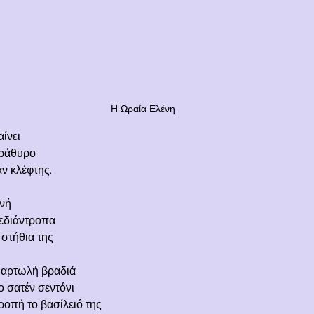
Η Ωραία Ελένη
ίνει
αράθυρο
ν κλέφτης.
μνή
ξεδιάντροπα
 στήθια της
αμαρτωλή βραδιά
ο σατέν σεντόνι
ροπή το βασίλειό της