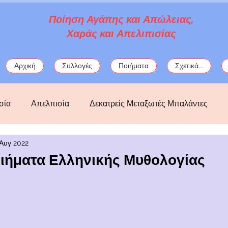
Ποίηση Αγάπης και Απώλειας,
Χαράς και Απελιπισίας
Αρχική
Συλλογές
Ποιήματα
Σχετικά...
σία
Απελπισία
Δεκατρείς Μεταξωτές Μπαλάντες
 Αυγ 2022
ός
Κατάθλιψη
Λόρκα
μωσαϊκά
μυθολογία
οιήματα Ελληνικής Μυθολογίας
ς
Πολιτικά
Σαπφώ
στοχασμοί
φαντασία