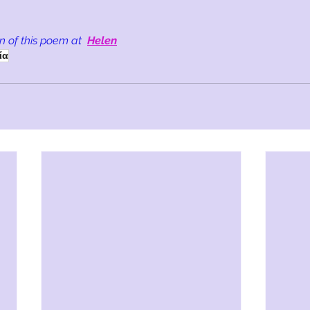
.
n of this poem at
Helen
ία