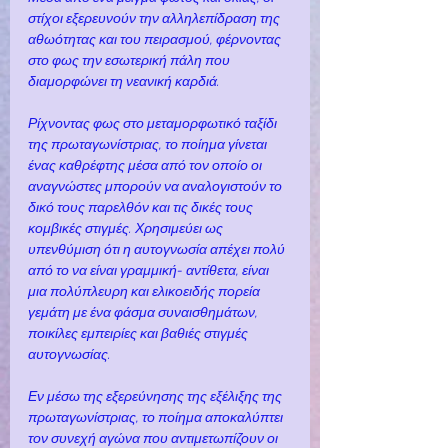
στίχοι εξερευνούν την αλληλεπίδραση της 
αθωότητας και του πειρασμού, φέρνοντας 
στο φως την εσωτερική πάλη που 
διαμορφώνει τη νεανική καρδιά.
Ρίχνοντας φως στο μεταμορφωτικό ταξίδι 
της πρωταγωνίστριας, το ποίημα γίνεται 
ένας καθρέφτης μέσα από τον οποίο οι 
αναγνώστες μπορούν να αναλογιστούν το 
δικό τους παρελθόν και τις δικές τους 
κομβικές στιγμές. Χρησιμεύει ως 
υπενθύμιση ότι η αυτογνωσία απέχει πολύ 
από το να είναι γραμμική- αντίθετα, είναι 
μια πολύπλευρη και ελικοειδής πορεία 
γεμάτη με ένα φάσμα συναισθημάτων, 
ποικίλες εμπειρίες και βαθιές στιγμές 
αυτογνωσίας.
Εν μέσω της εξερεύνησης της εξέλιξης της 
πρωταγωνίστριας, το ποίημα αποκαλύπτει 
τον συνεχή αγώνα που αντιμετωπίζουν οι 