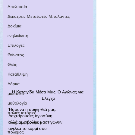
Απελπισία
Δεκατρείς Μεταξωτές Μπαλάντες
Δοκίμια
ενηλικίωση
Επιλογές
Θάνατος
Θεός
Κατάθλιψη
Λόρκα
Η Καταιγίδα Μέσα Μας: Ο Αγώνας για 
μωσαϊκά
Έλεγχο
μυθολογία
Ήσουνα η σοφή θεά μας.
παλιές ιστορίες
Λαχταρούσες αγιοσύνη
αλλά αμφιβολίες μαστίγωναν
Ποιήματα Κύπρου
ανέλεα το κορμί σου.
πόλεμος