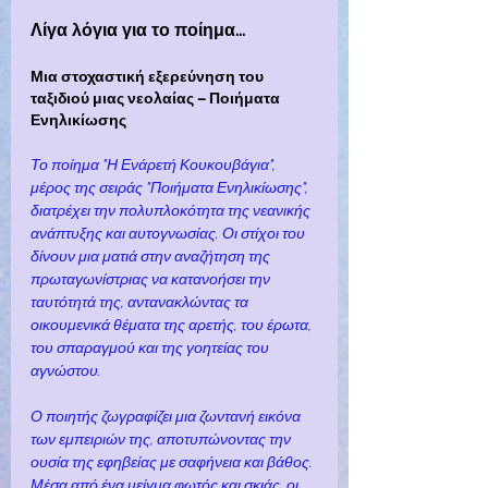
Λίγα λόγια για το ποίημα…
Μια στοχαστική εξερεύνηση του 
ταξιδιού μιας νεολαίας – Ποιήματα 
Ενηλικίωσης
Το ποίημα "Η Ενάρετή Κουκουβάγια", 
μέρος της σειράς "Ποιήματα Ενηλικίωσης", 
διατρέχει την πολυπλοκότητα της νεανικής 
ανάπτυξης και αυτογνωσίας. Οι στίχοι του 
δίνουν μια ματιά στην αναζήτηση της 
πρωταγωνίστριας να κατανοήσει την 
ταυτότητά της, αντανακλώντας τα 
οικουμενικά θέματα της αρετής, του έρωτα, 
του σπαραγμού και της γοητείας του 
αγνώστου.
Ο ποιητής ζωγραφίζει μια ζωντανή εικόνα 
των εμπειριών της, αποτυπώνοντας την 
ουσία της εφηβείας με σαφήνεια και βάθος. 
Μέσα από ένα μείγμα φωτός και σκιάς, οι 