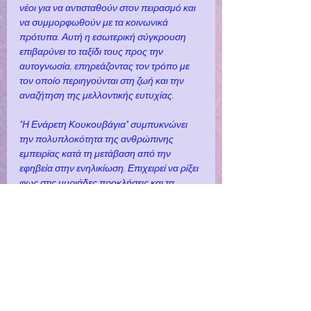
νέοι για να αντισταθούν στον πειρασμό και 
να συμμορφωθούν με τα κοινωνικά 
πρότυπα. Αυτή η εσωτερική σύγκρουση 
επιβαρύνει το ταξίδι τους προς την 
αυτογνωσία, επηρεάζοντας τον τρόπο με 
τον οποίο περιηγούνται στη ζωή και την 
αναζήτηση της μελλοντικής ευτυχίας.
"Η Ενάρετη Κουκουβάγια" συμπυκνώνει 
την πολυπλοκότητα της ανθρώπινης 
εμπειρίας κατά τη μετάβαση από την 
εφηβεία στην ενηλικίωση. Επιχειρεί να ρίξει 
φως στις μυριάδες προκλήσεις και τα 
διλήμματα που αντιμετωπίζουν οι έφηβοι, 
βρίσκοντας απήχηση σε όσους μπορεί να 
έχουν συναντήσει παρόμοια 
σταυροδρόμια στη δική τους ζωή. Το 
ποίημα αποτυπώνει την ουσία της 
ενδοσκόπησης και του στοχασμού για την 
πορεία της ανάπτυξης και της αυτογνωσίας 
του ατόμου.