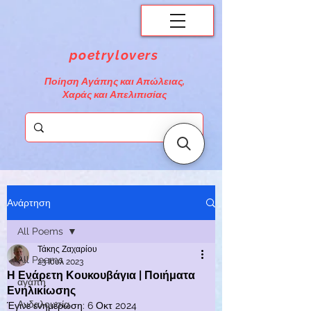
poetrylovers
Ποίηση Αγάπης και Απώλειας,
Χαράς και Απελιπισίας
Ανάρτηση
All Poems
Τάκης Ζαχαρίου
All Poems
23 Ιουλ 2023
Η Ενάρετη Κουκουβάγια | Ποιήματα
αγάπη
Ενηλικίωσης
Ανδαλουσία
Έγινε ενημέρωση:
6 Οκτ 2024