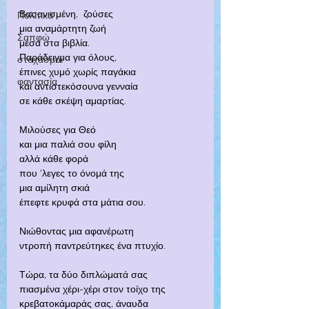
Βασανισμένη,  ζούσες
Πολιτικά
μια αναμάρτητη ζωή
Σαπφώ
μέσα στα βιβλία.
Παράδειγμα για όλους,
στοχασμοί
έπινες χυμό χωρίς παγάκια
φαντασία
και αντιστεκόσουνα γενναία
σε κάθε σκέψη αμαρτίας.
Μιλούσες για Θεό 
και μια παλιά σου φίλη
αλλά κάθε φορά
που ‘λεγες το όνομά της
μια αμίλητη σκιά
έπεφτε κρυφά στα μάτια σου.
Νιώθοντας μια αφανέρωτη
ντροπή παντρεύτηκες ένα πτυχίο.
Τώρα, τα δύο διπλώματά σας 
πιασμένα χέρι-χέρι στον τοίχο της
κρεβατοκάμαράς σας, άναυδα