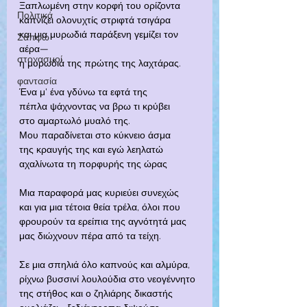
Ξαπλωμένη στην κορφή του ορίζοντα
Πολιτικά
καπνίζει ολονυχτίς στριφτά τσιγάρα
και μια μυρωδιά παράξενη γεμίζει τον 
Σαπφώ
αέρα—
στοχασμοί
η μυρωδιά της πρώτης της λαχτάρας.
φαντασία
Ένα μ' ένα γδύνω τα εφτά της
πέπλα ψάχνοντας να βρω τι κρύβει
στο αμαρτωλό μυαλό της.
Μου παραδίνεται στο κύκνειο άσμα
της κραυγής της και εγώ λεηλατώ
αχαλίνωτα τη πορφυρής της ώρας
Μια παραφορά μας κυριεύει συνεχώς
και για μια τέτοια θεία τρέλα, όλοι που
φρουρούν τα ερείπια της αγνότητά μας
μας διώχνουν πέρα από τα τείχη.
Σε μια σπηλιά όλο καπνούς και αλμύρα,
ρίχνω βυσσινί λουλούδια στο νεογέννητο
της στήθος και ο ζηλιάρης δικαστής