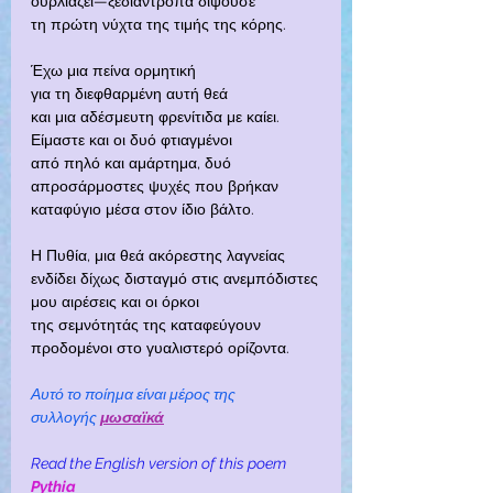
ουρλιάζει—ξεδιάντροπα διψούσε
τη πρώτη νύχτα της τιμής της κόρης.
Έχω μια πείνα ορμητική
για τη διεφθαρμένη αυτή θεά
και μια αδέσμευτη φρενίτιδα με καίει.
Είμαστε και οι δυό φτιαγμένοι
από πηλό και αμάρτημα, δυό
απροσάρμοστες ψυχές που βρήκαν
καταφύγιο μέσα στον ίδιο βάλτο.
Η Πυθία, μια θεά ακόρεστης λαγνείας
ενδίδει δίχως δισταγμό στις ανεμπόδιστες
μου αιρέσεις και οι όρκοι
της σεμνότητάς της καταφεύγουν
προδομένοι στο γυαλιστερό ορίζοντα.
Αυτό το ποίημα είναι μέρος της 
συλλογής
μωσαϊκά
Read the English version of this poem 
Pythia