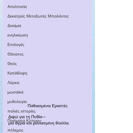
Απελπισία
Δεκατρείς Μεταξωτές Μπαλάντες
Δοκίμια
ενηλικίωση
Επιλογές
Θάνατος
Θεός
Κατάθλιψη
Λόρκα
μωσαϊκά
μυθολογία
Παθιασμένοι Εραστές
παλιές ιστορίες
Διψώ για τη Πυθία—
Ποιήματα Κύπρου
μια άγρια και μανιασμένη θύελλα.
πόλεμος