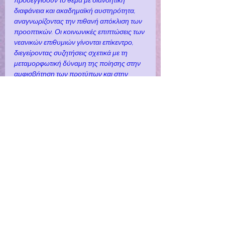
προσεγγίσουν το θέμα με διανοητική 
διαφάνεια και ακαδημαϊκή αυστηρότητα, 
αναγνωρίζοντας την πιθανή απόκλιση των 
προοπτικών. Οι κοινωνικές επιπτώσεις των 
νεανικών επιθυμιών γίνονται επίκεντρο, 
διεγείροντας συζητήσεις σχετικά με τη 
μεταμορφωτική δύναμη της ποίησης στην 
αμφισβήτηση των προτύπων και στην 
προώθηση μιας βαθύτερης κατανόησης 
της ανθρώπινης κατάστασης.
αγάπη
ποιήματα ενηλικίωσης
φαντασία
μωσαϊκά
ερωτικά
μωσαϊκά
φαντασία
αγάπη