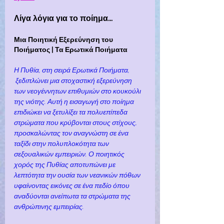
Λίγα λόγια για το ποίημα…
Μια Ποιητική Εξερεύνηση του 
Ποιήματος | Τα Ερωτικά Ποιήματα
Η Πυθία, στη σειρά Ερωτικά Ποιήματα, 
 ξεδιπλώνει μια στοχαστική εξερεύνηση 
των νεογέννητων επιθυμιών στο κουκούλι 
της νιότης. Αυτή η εισαγωγή στο ποίημα 
επιδιώκει να ξετυλίξει τα πολυεπίπεδα 
στρώματα που κρύβονται στους στίχους, 
προσκαλώντας τον αναγνώστη σε ένα 
ταξίδι στην πολυπλοκότητα των 
σεξουαλικών εμπειριών. Ο ποιητικός 
χορός της Πυθίας αποτυπώνει με 
λεπτότητα την ουσία των νεανικών πόθων 
υφαίνοντας εικόνες σε ένα πεδίο όπου 
αναδύονται ανείπωτα τα στρώματα της 
ανθρώπινης εμπειρίας.