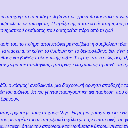
υ αποχαιρετά το παιδί με λεβάντα, με φροντίδα και πόνο, συγκρ
ραβάλλεται με την αγάπη. Η πράξη της αποτελεί ύστατη προσφο
σθηματικού δεσίματος που διατηρείται πέρα από τη ζωή.
σία του, το ποίημα αποτυπώνει με ακρίβεια τη συμβολική τελετ
τα γιασεμιά, τα κρίνα, το θυμίαμα και το δεντρολίβανο δεν είναι 
νθους και βαθιάς πολιτισμικής ρίζας. Το φως των κεριών, οι ψαλμ
ον χώρο της συλλογικής εμπειρίας, ενισχύοντας τη σύνδεση τη
νάζει ο κόσμος” αναδεικνύει μια διαχρονική άρνηση αποδοχής τ
ιδέα του αιώνιου ύπνου γίνεται παρηγορητική φαντασίωση, που 
 θρηνούν.
ος έρχεται με τους στίχους: “λίγο ψωμί, μια φούχτα χώμα, ένα π
ου μετατρέπεται σε υπαρξιακό σχόλιο για την επιστροφή στη γη
αι. Η ταφή, όπως την αποδίδουν τα Ποιήματα Κύπρου, γίνεται π