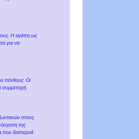
θους. Η αγάπη ως 
ο για να 
ου πένθους. Οι 
ή συμμετοχή.
ζωντανών στους 
πόσχεση της 
α που διαπερνά 