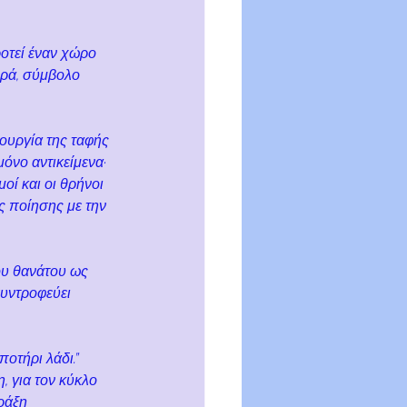
οτεί έναν χώρο 
ρά, σύμβολο 
ουργία της ταφής 
μόνο αντικείμενα· 
οί και οι θρήνοι 
ς ποίησης με την 
ου θανάτου ως 
συντροφεύει 
οτήρι λάδι.” 
, για τον κύκλο 
ράξη 