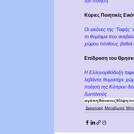
την ποίηση.
Κύριες Ποιητικές Εικό
Οι εικόνες της “Ταφής”
το θυμίαμα που ανεβαίν
χώρου πένθους, βαθιά 
Επίδραση του Θρησκ
Η Ελληνορθόδοξη ταφικ
λεβάντα, θυμιατήρι, χώ
ποίηση της Κύπρου δεν 
ζωντανούς.
αγάπη
θάνατος
θλίψη
πο
Δεκατρείς Μεταξωτές Μπ