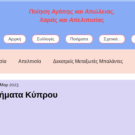
Ποίηση Αγάπης και Απώλειας,
Χαράς και Απελιπισίας
Αρχική
Συλλογές
Ποιήματα
Σχετικά...
σία
Απελπισία
Δεκατρείς Μεταξωτές Μπαλάντες
 Μαρ 2023
ός
Κατάθλιψη
Λόρκα
μωσαϊκά
μυθολογία
ιήματα Κύπρου
ς
Πολιτικά
Σαπφώ
στοχασμοί
φαντασία