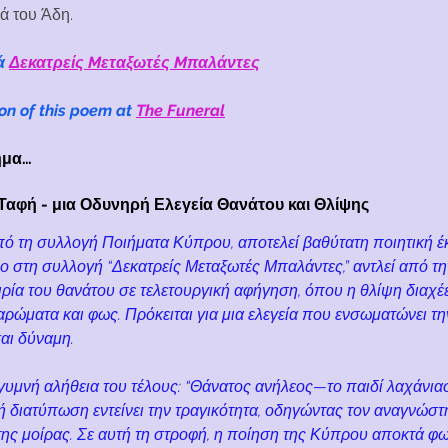
ιά του Άδη.
ά 
Δεκατρείς Mεταξωτές Mπαλάντες
on of this poem at 
The Funeral
ίημα…
Ταφή - μια Οδυνηρή Ελεγεία Θανάτου και Θλίψης
από τη συλλογή Ποιήματα Κύπρου, αποτελεί βαθύτατη ποιητική 
ο στη συλλογή “Δεκατρείς Μεταξωτές Μπαλάντες,” αντλεί από τ
ρία του θανάτου σε τελετουργική αφήγηση, όπου η θλίψη διαχέ
ρώματα και φως. Πρόκειται για μια ελεγεία που ενσωματώνει τη
αι δύναμη.
 γυμνή αλήθεια του τέλους: “Θάνατος ανήλεος—το παιδί λαχάνιασε
 διατύπωση εντείνει την τραγικότητα, οδηγώντας τον αναγνώστ
ης μοίρας. Σε αυτή τη στροφή, η ποίηση της Κύπρου αποκτά φω