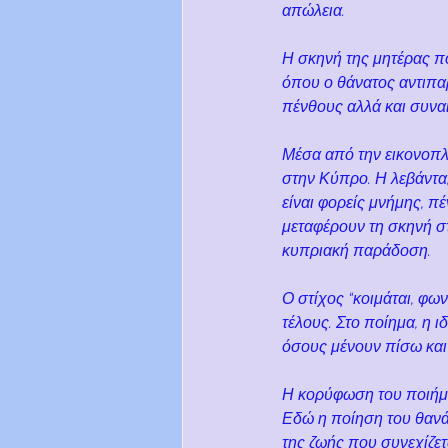
απώλεια.
Η σκηνή της μητέρας πο
όπου ο θάνατος αντιπα
πένθους αλλά και συναι
Μέσα από την εικονοπλα
στην Κύπρο. Η λεβάντα, 
είναι φορείς μνήμης, πέ
μεταφέρουν τη σκηνή στ
κυπριακή παράδοση.
Ο στίχος “κοιμάται, φω
τέλους. Στο ποίημα, η 
όσους μένουν πίσω και
Η κορύφωση του ποιήματ
Εδώ η ποίηση του θανάτ
της ζωής που συνεχίζετ