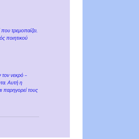
που τρεμοπαίζει, 
ός ποιητικού 
 τον νεκρό –
τα. Αυτή η 
αι παρηγορεί τους 