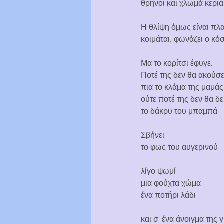
θρήνοι και χλωμά κεριά
Η θλίψη όμως είναι πλ
κοιμάται, φωνάζει ο κό
Μα το κορίτσι έφυγε.
Ποτέ της δεν θα ακούσε
πια το κλάμα της μαμάς
ούτε ποτέ της δεν θα δε
το δάκρυ του μπαμπά.
Σβήνει
το φως του αυγερινού
λίγο ψωμί
μια φούχτα χώμα
ένα ποτήρι λάδι
και σ’ ένα άνοιγμα της 