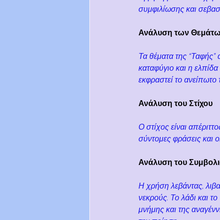
συμφιλίωσης και σεβασ
Ανάλυση των Θεμάτω
Τα θέματα της “Ταφής” 
καταφύγιο και η ελπίδα
εκφραστεί το ανείπωτο τ
Ανάλυση του Στίχου
Ο στίχος είναι απέριττ
σύντομες φράσεις και ο
Ανάλυση του Συμβολ
Η χρήση λεβάντας, λιβ
νεκρούς. Το λάδι και τ
μνήμης και της αναγέν