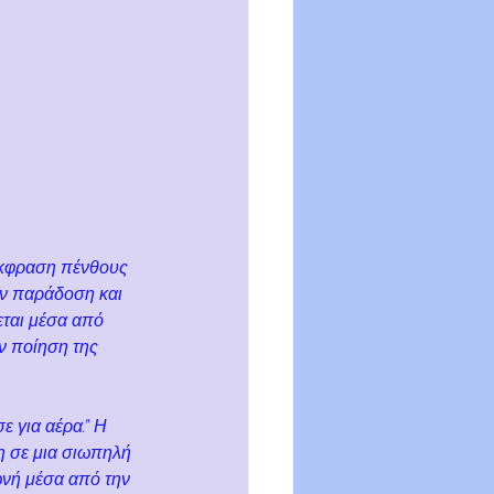
έκφραση πένθους 
ην παράδοση και 
εται μέσα από 
ν ποίηση της 
 για αέρα.” Η 
η σε μια σιωπηλή 
νή μέσα από την 