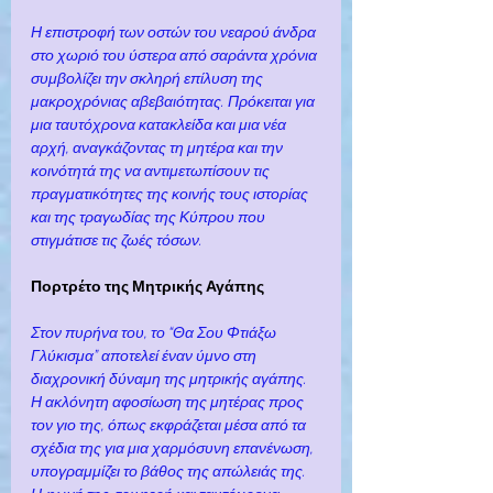
Η επιστροφή των οστών του νεαρού άνδρα 
στο χωριό του ύστερα από σαράντα χρόνια 
συμβολίζει την σκληρή επίλυση της 
μακροχρόνιας αβεβαιότητας. Πρόκειται για 
μια ταυτόχρονα κατακλείδα και μια νέα 
αρχή, αναγκάζοντας τη μητέρα και την 
κοινότητά της να αντιμετωπίσουν τις 
πραγματικότητες της κοινής τους ιστορίας 
και της τραγωδίας της Κύπρου που 
στιγμάτισε τις ζωές τόσων.
Πορτρέτο της Μητρικής Αγάπης
Στον πυρήνα του, το “Θα Σου Φτιάξω 
Γλύκισμα” αποτελεί έναν ύμνο στη 
διαχρονική δύναμη της μητρικής αγάπης. 
Η ακλόνητη αφοσίωση της μητέρας προς 
τον γιο της, όπως εκφράζεται μέσα από τα 
σχέδια της για μια χαρμόσυνη επανένωση, 
υπογραμμίζει το βάθος της απώλειάς της. 