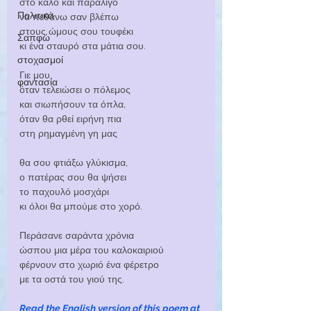
στο καλό και παραλίγο
Πολιτικά
να πεθάνω σαν βλέπω
στους ώμους σου τουφέκι
Σαπφώ
κι ένα σταυρό στα μάτια σου.
στοχασμοί
Γιε μου,
φαντασία
όταν τελειώσει ο πόλεμος
και σιωπήσουν τα όπλα,
όταν θα ρθεί ειρήνη πια
στη ρημαγμένη γη μας
θα σου φτιάξω γλύκισμα,
ο πατέρας σου θα ψήσει
το παχουλό μοσχάρι
κι όλοι θα μπούμε στο χορό. 
Περάσανε σαράντα χρόνια
ώσπου μια μέρα του καλοκαιριού
φέρνουν στο χωριό ένα φέρετρο
με τα οστά του γιού της.
Read the English version of this poem at 