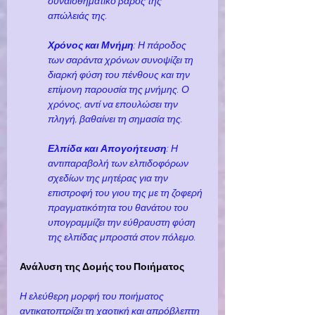
συναισθηματικό βάρος της 
απώλειάς της.
Χρόνος και Μνήμη
: Η πάροδος 
των σαράντα χρόνων συνοψίζει τη 
διαρκή φύση του πένθους και την 
επίμονη παρουσία της μνήμης. Ο 
χρόνος, αντί να επουλώσει την 
πληγή, βαθαίνει τη σημασία της.
Ελπίδα και Απογοήτευση
: Η 
αντιπαραβολή των ελπιδοφόρων 
σχεδίων της μητέρας για την 
επιστροφή του γιου της με τη ζοφερή 
πραγματικότητα του θανάτου του 
υπογραμμίζει την εύθραυστη φύση 
της ελπίδας μπροστά στον πόλεμο.
Ανάλυση της Δομής του Ποιήματος
Η ελεύθερη μορφή του ποιήματος 
αντικατοπτρίζει τη χαοτική και απρόβλεπτη 