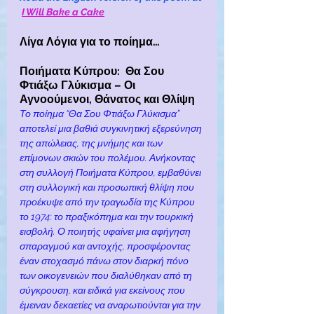
I Will Bake a Cake
Λίγα Λόγια για το ποίημα…
Ποιήματα Κύπρου:  Θα Σου 
Φτιάξω Γλύκισμα – Οι 
Αγνοούμενοι, Θάνατος και Θλίψη
Το ποίημα “Θα Σου Φτιάξω Γλύκισμα” 
αποτελεί μια βαθιά συγκινητική εξερεύνηση 
της απώλειας, της μνήμης και των 
επίμονων σκιών του πολέμου. Ανήκοντας 
στη συλλογή Ποιήματα Κύπρου, εμβαθύνει 
στη συλλογική και προσωπική θλίψη που 
προέκυψε από την τραγωδία της Κύπρου 
το 1974: το πραξικόπημα και την τουρκική 
εισβολή. Ο ποιητής υφαίνει μια αφήγηση 
σπαραγμού και αντοχής, προσφέροντας 
έναν στοχασμό πάνω στον διαρκή πόνο 
των οικογενειών που διαλύθηκαν από τη 
σύγκρουση, και ειδικά για εκείνους που 
έμειναν δεκαετίες να αναρωτιούνται για την 