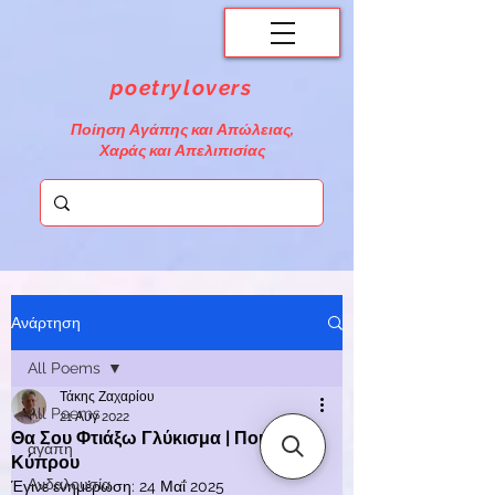
poetrylovers
Ποίηση Αγάπης και Απώλειας,
Χαράς και Απελιπισίας
Ανάρτηση
All Poems
Τάκης Ζαχαρίου
All Poems
21 Αυγ 2022
Θα Σου Φτιάξω Γλύκισμα | Ποιήματα
αγάπη
Κύπρου
Ανδαλουσία
Έγινε ενημέρωση:
24 Μαΐ 2025