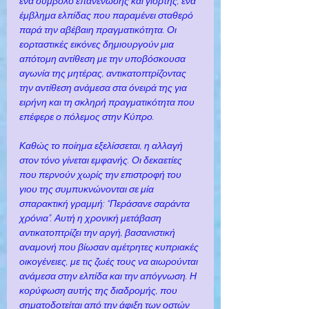
ένα σύμβολο επανένωσης και γιορτής, ένα 
έμβλημα ελπίδας που παραμένει σταθερό 
παρά την αβέβαιη πραγματικότητα. Οι 
εορταστικές εικόνες δημιουργούν μια 
απότομη αντίθεση με την υποβόσκουσα 
αγωνία της μητέρας, αντικατοπτρίζοντας 
την αντίθεση ανάμεσα στα όνειρά της για 
ειρήνη και τη σκληρή πραγματικότητα που 
επέφερε ο πόλεμος στην Κύπρο.
Καθώς το ποίημα εξελίσσεται, η αλλαγή 
στον τόνο γίνεται εμφανής. Οι δεκαετίες 
που περνούν χωρίς την επιστροφή του 
γιου της συμπυκνώνονται σε μία 
σπαρακτική γραμμή: “Περάσανε σαράντα 
χρόνια”. Αυτή η χρονική μετάβαση 
αντικατοπτρίζει την αργή, βασανιστική 
αναμονή που βίωσαν αμέτρητες κυπριακές 
οικογένειες, με τις ζωές τους να αιωρούνται 
ανάμεσα στην ελπίδα και την απόγνωση. Η 
κορύφωση αυτής της διαδρομής, που 
σηματοδοτείται από την άφιξη των οστών 