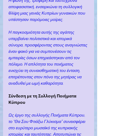
Η φωνή της, τρυφερή και ταυτόχρονα 
αποφασιστική, ενσαρκώνει τη συλλογική 
θλίψη μιας γενιάς Κυπρίων γυναικών που 
υπέστησαν παρόμοιες μοίρες.
Η παγκοσμιότητα αυτής της αγάπης 
υπερβαίνει πολιτιστικά και ιστορικά 
σύνορα, προσφέροντας στους αναγνώστες 
έναν φακό για να συμπονέσουν τις 
εμπειρίες όσων επηρεάστηκαν από τον 
πόλεμο. Η απλότητα του ποιήματος 
ενισχύει τη συναισθηματική του ένταση, 
επιτρέποντας στον πόνο της μητέρας να 
αναδυθεί με ωμή καθαρότητα.
Σύνδεση με τη Συλλογή Ποιήματα 
Κύπρου
Ως έργο της συλλογής Ποιήματα Κύπρου, 
το “Θα Σου Φτιάξω Γλύκισμα” συνεισφέρει 
στο ευρύτερο μωσαϊκό της κυπριακής 
ιστορίας και ταυτότητας. Αποτυπώνει τις 