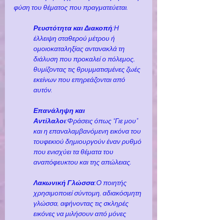
φύση του θέματος που πραγματεύεται.
Ρευστότητα και Διακοπή
:Η 
έλλειψη σταθερού μέτρου ή 
ομοιοκαταληξίας αντανακλά τη 
διάλυση που προκαλεί ο πόλεμος, 
θυμίζοντας τις θρυμματισμένες ζωές 
εκείνων που επηρεάζονται από 
αυτόν.
Επανάληψη και 
Αντίλαλοι
:Φράσεις όπως “Γιε μου” 
και η επαναλαμβανόμενη εικόνα του 
τουφεκιού δημιουργούν έναν ρυθμό 
που ενισχύει τα θέματα του 
αναπόφευκτου και της απώλειας.
Λακωνική Γλώσσα
:Ο ποιητής 
χρησιμοποιεί σύντομη, αδιακόσμητη 
γλώσσα, αφήνοντας τις σκληρές 
εικόνες να μιλήσουν από μόνες 