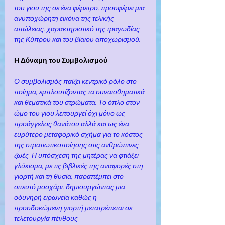
του γιου της σε ένα φέρετρο, προσφέρει μια 
ανυποχώρητη εικόνα της τελικής 
απώλειας, χαρακτηριστικό της τραγωδίας 
της Κύπρου και του βίαιου αποχωρισμού.
Η Δύναμη του Συμβολισμού
Ο συμβολισμός παίζει κεντρικό ρόλο στο 
ποίημα, εμπλουτίζοντας τα συναισθηματικά 
και θεματικά του στρώματα. Το όπλο στον 
ώμο του γιου λειτουργεί όχι μόνο ως 
προάγγελος θανάτου αλλά και ως ένα 
ευρύτερο μεταφορικό σχήμα για το κόστος 
της στρατιωτικοποίησης στις ανθρώπινες 
ζωές. Η υπόσχεση της μητέρας να φτιάξει 
γλύκισμα, με τις βιβλικές της αναφορές στη 
γιορτή και τη θυσία, παραπέμπει στο 
σιτευτό μοσχάρι, δημιουργώντας μια 
οδυνηρή ειρωνεία καθώς η 
προσδοκώμενη γιορτή μετατρέπεται σε 
τελετουργία πένθους.