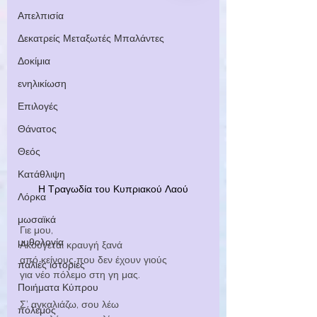
Απελπισία
Δεκατρείς Μεταξωτές Μπαλάντες
Δοκίμια
ενηλικίωση
Επιλογές
Θάνατος
Θεός
Κατάθλιψη
Η Τραγωδία του Κυπριακού Λαού
Λόρκα
μωσαϊκά
Γιε μου,
μυθολογία
Ακούγεται κραυγή ξανά
από κείνους που δεν έχουν γιούς
παλιές ιστορίες
για νέο πόλεμο στη γη μας.
Ποιήματα Κύπρου
Σ’ αγκαλιάζω, σου λέω
πόλεμος