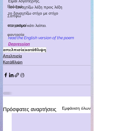
Είμαι λογοτέχνης,
Πολιτικά
τον ξαναχτίζω λέξη προς λέξη
το ξαναχτίζω στίχο με στίχο
Σαπφώ
στοχασμοί
και ακόμα κάτι λείπει.
φαντασία
read the English version of the poem
Depression
απελπισία
κατάθλιψη
Απελπισία
Κατάθλιψη
Εμφάνιση όλων
Πρόσφατες αναρτήσεις