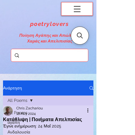
poetrylovers
Ποίηση Αγάπης και Απώλειας,
Χαράς και Απελιπισίας
Ανάρτηση
All Poems
Chris Zachariou
All Poems
18 Αυγ 2024
Κατάθλιψη | Ποιήματα Απελπισίας
αγάπη
Έγινε ενημέρωση:
24 Μαΐ 2025
Ανδαλουσία