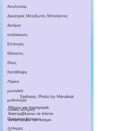
Απελπισία
Δεκατρείς Μεταξωτές Μπαλάντες
Δοκίμια
ενηλικίωση
Επιλογές
Θάνατος
Θεός
Κατάθλιψη
Λόρκα
μωσαϊκά
Sadness, Photo by Maraikuk
μυθολογία
Ψάχνω για παρηγοριά,
παλιές ιστορίες
διαστρεβλώνω τα πάντα
Ποιήματα Κύπρου
καταστρέφω τον κόσμο.
πόλεμος