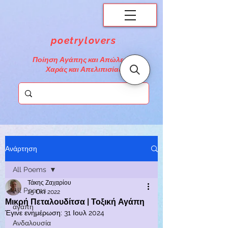
poetrylovers
Ποίηση Αγάπης και Απώλειας,
Χαράς και Απελιπισίας
Ανάρτηση
All Poems
Τάκης Ζαχαρίου
All Poems
25 Οκτ 2022
Μικρή Πεταλουδίτσα | Τοξική Αγάπη
αγάπη
Έγινε ενημέρωση:
31 Ιουλ 2024
Ανδαλουσία