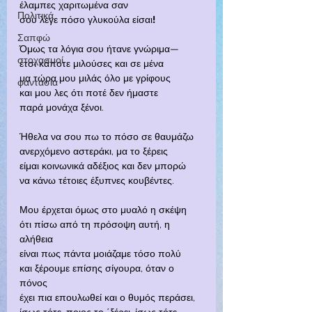
έλαμπες χαριτωμένα σαν
Πολιτικά
σου λεγε πόσο γλυκούλα είσαι
!
Σαπφώ
Όμως τα λόγια σου ήτανε γνώριμα—
στοχασμοί
έτσι κάποτε μιλούσες και σε μένα
μα τώρα μου μιλάς όλο με γρίφους
φαντασία
και μου λες ότι ποτέ δεν ήμαστε
παρά μονάχα ξένοι.
Ήθελα να σου πω το πόσο σε θαυμάζω
ανερχόμενο αστεράκι, μα το ξέρεις
είμαι κοινωνικά αδέξιος και δεν μπορώ
να κάνω τέτοιες έξυπνες κουβέντες.
Μου έρχεται όμως στο μυαλό η σκέψη
ότι πίσω από τη πρόσοψη αυτή, η 
αλήθεια
είναι πως πάντα μοιάζαμε τόσο πολύ
και ξέρουμε επίσης σίγουρα, όταν ο 
πόνος
έχει πια επουλωθεί και ο θυμός περάσει,
ίσως τότε, ποιος το ΄ξέρει, ίσως τότε…