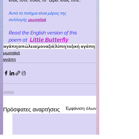
Αυτό το ποίημα είναι μέρος της 
συλλογής
μωσαϊκά
Read the English version of this 
Little Βutterfly
poem at
αγάπη
απώλεια
μοναξιά
λύπη
τοξική αγάπη
μωσαϊκά
αγάπη
Εμφάνιση όλων
Πρόσφατες αναρτήσεις