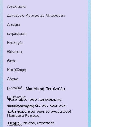
Απελπισία
Δεκατρείς Μεταξωτές Μπαλάντες
Δοκίμια
ενηλικίωση
Επιλογές
Θάνατος
Θεός
Κατάθλιψη
Λόρκα
μωσαϊκά
Μια Μικρή Πεταλούδα
μυθολογία
Φλέρταρες τόσο παιχνιδιάρικα·
και πως κοκκίνιζες σαν κοριτσάκι
παλιές ιστορίες
κάθε φορά που 'λεγε το όνομά σου!
Ποιήματα Κύπρου
Θερμή, ναζιάρα, ντροπαλή·
πόλεμος