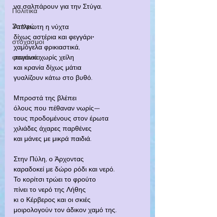
να σαλπάρουν για την Στύγα.
Πολιτικά
Σαπφώ
Ατέλειωτη η νύχτα
δίχως αστέρια και φεγγάρι
•
στοχασμοί
χαμόγελα φρικιαστικά,
φαντασία
σαγόνια χωρίς χείλη
και κρανία δίχως μάτια
γυαλίζουν κάτω στο βυθό.
Μπροστά της βλέπει
όλους που πέθαναν νωρίς—
τους προδομένους στον έρωτα
χιλιάδες άχαρες παρθένες
και μάνες με μικρά παιδιά.
Στην Πύλη, ο Άρχοντας
καραδοκεί με δώρο ρόδι και νερό.
Το κορίτσι τρώει το φρούτο
πίνει το νερό της Λήθης
κι ο Κέρβερος και οι σκιές
μοιρολογούν τον άδικον χαμό της.