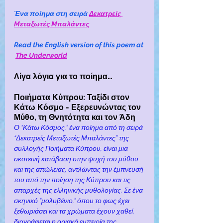
Ένα ποίημα στη σειρά 
Δεκατρείς 
Mεταξωτές Mπαλάντες
Read the English version of this poem at 
The Underworld
Λίγα λόγια για το ποίημα…
Ποιήματα Κύπρου: Ταξίδι στον 
Κάτω Κόσμο - Εξερευνώντας τον 
Μύθο, τη Θνητότητα και τον Άδη
Ο “Κάτω Κόσμος,” ένα ποίημα από τη σειρά 
“Δεκατρείς Μεταξωτές Μπαλάντες” της 
συλλογής Ποιήματα Κύπρου, είναι μια 
σκοτεινή κατάβαση στην ψυχή του μύθου 
και της απώλειας, αντλώντας την έμπνευσή 
του από την ποίηση της Κύπρου και τις 
απαρχές της ελληνικής μυθολογίας. Σε ένα 
σκηνικό “μολυβένιο,” όπου το φως έχει 
ξεθωριάσει και τα χρώματα έχουν χαθεί, 
διαγράφεται η οριακή εμπειρία της 