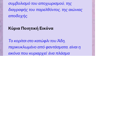
συμβολισμό του αποχωρισμού, της 
διαγραφής του παρελθόντος, της αιώνιας 
αποδοχής.
Κύρια Ποιητική Εικόνα
Το κορίτσι στο κατώφλι του Άδη, 
περικυκλωμένο από φαντάσματα, είναι η 
εικόνα που κυριαρχεί: ένα πλάσμα 
ευάλωτο που στέκει ανάμεσα στην 
αθωότητα και τη λήθη, ενώ ο κόσμος γύρω 
της αποσυντίθεται μέσα στη θλίψη, την 
προδοσία και τη σιωπή. Είναι μια εικόνα 
καθαρά κυπριακής ποίησης, που φέρει τη 
μνήμη μιας πολιτισμικής κληρονομιάς και 
της αέναης αναμέτρησης με το τέλος.
Αντίκτυπος Θρησκευτικού 
Συμβολισμού
Ο Άδης, όπως παρουσιάζεται, δεν είναι 