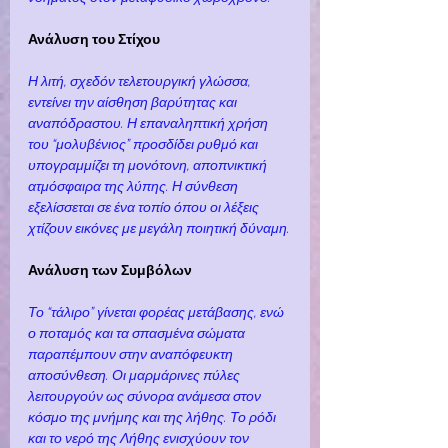
Ανάλυση του Στίχου
Η λιτή, σχεδόν τελετουργική γλώσσα, 
εντείνει την αίσθηση βαρύτητας και 
αναπόδραστου. Η επαναληπτική χρήση 
του “μολυβένιος” προσδίδει ρυθμό και 
υπογραμμίζει τη μονότονη, αποπνικτική 
ατμόσφαιρα της λύπης. Η σύνθεση 
εξελίσσεται σε ένα τοπίο όπου οι λέξεις 
χτίζουν εικόνες με μεγάλη ποιητική δύναμη.
Ανάλυση των Συμβόλων
Το “τάλιρο” γίνεται φορέας μετάβασης, ενώ 
ο ποταμός και τα σπασμένα σώματα 
παραπέμπουν στην αναπόφευκτη 
αποσύνθεση. Οι μαρμάρινες πύλες 
λειτουργούν ως σύνορα ανάμεσα στον 
κόσμο της μνήμης και της λήθης. Το ρόδι 
και το νερό της Λήθης ενισχύουν τον 