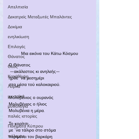
Απελπισία
Δεκατρείς Μεταξωτές Μπαλάντες
Δοκίμια
ενηλικίωση
Επιλογές
Μια εικόνα του Κάτω Κόσμου
Θάνατος
Ο Θάνατος
Θεός
 —ακάλεστος κι ανηλεής—
Κατάθλιψη
ήρθε ΄να μεσημέρι
στα μέσα τού καλοκαιριού.
Λόρκα
μωσαϊκά
Μολυβένιος ο ουρανός
Μολυβένιος ο ήλιος
μυθολογία
Μολυβένια η μέρα.
παλιές ιστορίες
Το κορίτσι
Ποιήματα Κύπρου
με ΄να τάλιρο στο στόμα
πόλεμος
περιμένει τον βαρκάρη