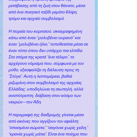
μετάβασης από τη ζωή στον θάνατο, μέσα 
από ένα ποιητικό ταξίδι γεμάτο θλίψη, 
τρόμο και αρχαίο συμβολισμό.
Η πορεία του κοριτσιού, σκιαγραφημένη 
κάτω από έναν “μολυβένιο ουρανό” και 
έναν “μολυβένιο ήλιο,” τοποθετείται μέσα σε 
έναν τόπο όπου δεν υπάρχει πια ελπίδα. 
Στο στόμα της κρατά “ένα τάλιρο”, το 
αρχέγονο νόμισμα που, σύμφωνα με τον 
μύθο, εξασφαλίζει τη διέλευση προς τη 
“Στύγα”. Αυτή η λεπτομέρεια, βαθιά 
ριζωμένη στον συμβολισμό της αρχαίας 
Ελλάδας, υποδηλώνει τη σιωπηλή, αλλά 
αναπότρεπτη, διάβαση στον κόσμο των 
νεκρών—τον Άδη.
Η περιγραφή της διαδρομής γίνεται μέσα 
από εικόνες που αγγίζουν τον εφιάλτη: 
“σπασμένα σώματα,” “σαγόνια χωρίς χείλη,” 
“κρανία χωρίς μάτια”. Είναι ένα ποίημα που 