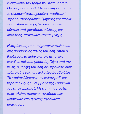
ενσαρκώνει τον τρόμο του Κάτω Κόσμου. 
Οι σκιές που προβάλλονται μπροστά από 
το κορίτσι—“δυστυχισμένες παρθένες,” 
“προδομένοι εραστές,” “μητέρες και παιδιά 
που πέθαναν νωρίς”—συνιστούν ένα 
σύνολο από φαντάσματα θλίψης και 
απώλειας, στοιχειώνοντας τη μνήμη.
Η κορύφωση του ποιήματος εκτυλίσσεται 
στις μαρμάρινες πύλες του Άδη, όπου ο 
Κέρβερος, το μυθικό θηρίο με τα τρία 
κεφάλια, στέκεται φρουρός. Πέρα από την 
πύλη, η μορφή του Άδη δεν προκαλεί ούτε 
τρόμο ούτε γαλήνη, αλλά ένα βουβό δέος. 
Το κορίτσι δέχεται από εκείνον ρόδι και 
νερό της Λήθης—σύμβολα της λήθης και 
του αποχωρισμού. Με αυτή την πράξη, 
εγκαταλείπει οριστικά τον κόσμο των 
ζωντανών, επιλέγοντας την αιώνια 
ανάπαυση.