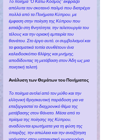
Το ποίημα “Ο Κάτω Κόσμος” εκφράζει 
απόλυτα τον σκοτεινό παλμό που διατρέχει 
πολλά από τα Ποιήματα Κύπρου, με 
έμφαση στην ποίηση της Κύπρου που 
εστιάζει στη θνητότητα, την τελετουργία του 
τέλους και την οριακή εμπειρία του 
θανάτου. Στο έργο αυτό, οι συμβολισμοί και 
τα φασματικά τοπία συνθέτουν ένα 
καλειδοσκόπιο θλίψης και μνήμης, 
αποδίδοντας τη μετάβαση στον Άδη ως μια 
ποιητική τελετή.
Ανάλυση των Θεμάτων του Ποιήματος
Το ποίημα αντλεί από τον μύθο και την 
ελληνική θρησκευτική παράδοση για να 
επεξεργαστεί το διαχρονικό θέμα της 
μετάβασης στον θάνατο. Μέσα από το 
πρίσμα της ποίησης της Κύπρου, 
αναδύονται ερωτήματα για τη φύση της 
ύπαρξης, την απώλεια και την αναζήτηση 
νοήματος στον μεταφυσικό χωροχρόνο.