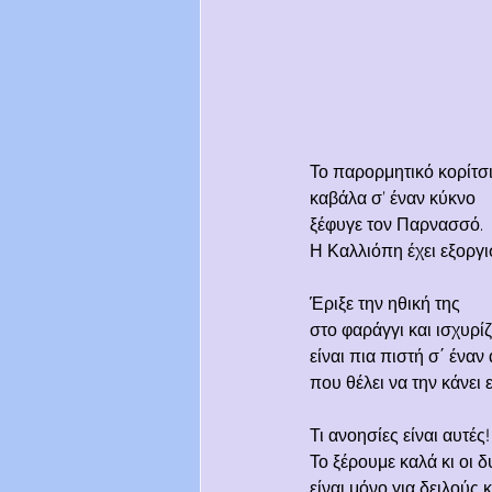
Το παρορμητικό κορίτσ
καβάλα σ’ έναν κύκνο
ξέφυγε τον Παρνασσό.
Η Καλλιόπη έχει εξοργισ
Έριξε την ηθική της
στο φαράγγι και ισχυρί
είναι πια πιστή σ΄ ένα
που θέλει να την κάνει 
Τι ανοησίες είναι αυτές!
Το ξέρουμε καλά κι οι δ
είναι μόνο για δειλούς κ