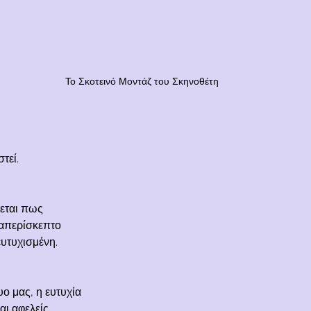
Το Σκοτεινό Μοντάζ του Σκηνοθέτη
ι
τεί.
ζεται πως
ν απερίσκεπτο
ευτυχισμένη.
υο μας, η ευτυχία
αι αφελείς.