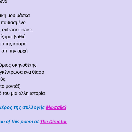
ώνα.
ικη μου μάσκα
ε παθιασμένο
 extraordinaire.
ίζομαι βαθιά
μο της κόσμο
ι απ’ την αρχή.
ύριος σκηνοθέτης;
γκέντρωσα ένα θίασο
ύς,
στο μοντάζ.
 του μια άλλη ιστορία.
 μέρος της συλλογής
Μωσαϊκά
on of this poem at 
The Director