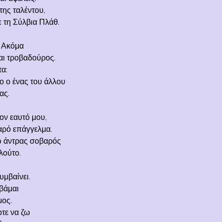
της ταλέντου,
 τη Σύλβια Πλάθ.
; Ακόμα
αι τροβαδούρος.
α:
ο ο ένας του άλλου
ας.
ον εαυτό μου,
αρό επάγγελμα.
ω άντρας σοβαρός
λούτο.
υμβαίνει.
οβάμαι
μος.
οτε να ζω