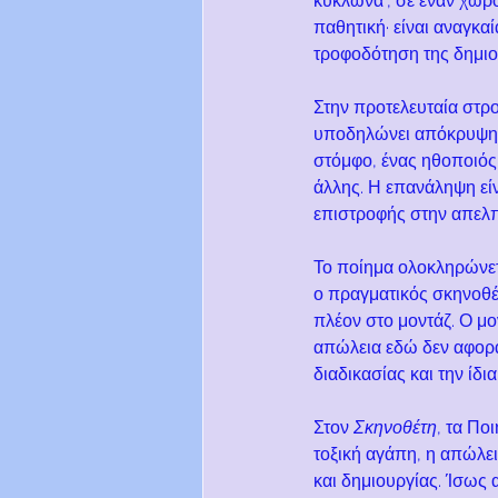
κυκλώνα", σε έναν χώρο 
παθητική· είναι αναγκαί
τροφοδότηση της δημιο
Στην προτελευταία στρο
υποδηλώνει απόκρυψη κ
στόμφο, ένας ηθοποιός,
άλλης. Η επανάληψη είν
επιστροφής στην απελπι
Το ποίημα ολοκληρώνετ
ο πραγματικός σκηνοθέτ
πλέον στο μοντάζ. Ο μο
απώλεια εδώ δεν αφορά 
διαδικασίας και την ίδι
Στον 
Σκηνοθέτη
, τα Πο
τοξική αγάπη, η απώλει
και δημιουργίας. Ίσως α