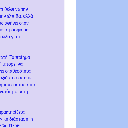
 θέλει να την 
την ελπίδα, αλλά 
ς αφήνει στον 
ια ατμόσφαιρα 
αλλά γιατί 
ατή. Το ποίημα 
" μπορεί να 
ει σταθερότητα, 
αξιά που απαιτεί 
χή του εαυτού που 
νατότητα αυτή 
ρακτηρίζεται 
γική διάσταση· η 
λβια Πλάθ 