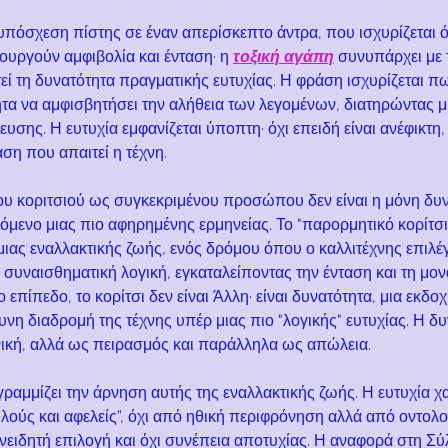
υπόσχεση πίστης σε έναν απερίσκεπτο άντρα, που ισχυρίζεται ότι
ιουργούν αμφιβολία και ένταση· η 
τοξική αγάπη
 συνυπάρχει με 
ί τη δυνατότητα πραγματικής ευτυχίας. Η φράση ισχυρίζεται πω
τα να αμφισβητήσει την αλήθεια των λεγομένων, διατηρώντας μ
υσης. Η ευτυχία εμφανίζεται ύποπτη· όχι επειδή είναι ανέφικτη, 
αση που απαιτεί η τέχνη.
υ κοριτσιού ως συγκεκριμένου προσώπου δεν είναι η μόνη δυν
χόμενο μιας πιο αφηρημένης ερμηνείας. Το "παρορμητικό κορίτσι
ας εναλλακτικής ζωής, ενός δρόμου όπου ο καλλιτέχνης επιλέγ
 συναισθηματική λογική, εγκαταλείποντας την ένταση και τη μον
ο επίπεδο, το κορίτσι δεν είναι Άλλη· είναι δυνατότητα, μια εκδο
υνη διαδρομή της τέχνης υπέρ μιας πιο "λογικής" ευτυχίας. Η δυ
ανική, αλλά ως πειρασμός και παράλληλα ως απώλεια.
αμμίζει την άρνηση αυτής της εναλλακτικής ζωής. Η ευτυχία χα
ιλούς και αφελείς”, όχι από ηθική περιφρόνηση αλλά από οντολο
νειδητή επιλογή και όχι συνέπεια αποτυχίας. Η αναφορά στη Σύ