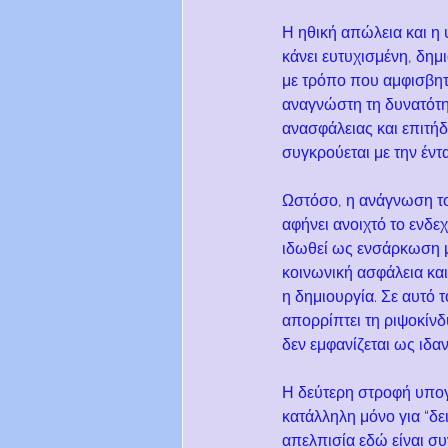
Η ηθική απώλεια και η 
κάνει ευτυχισμένη, δημ
με τρόπο που αμφισβητε
αναγνώστη τη δυνατότη
ανασφάλειας και επιτήδε
συγκρούεται με την έντ
Ωστόσο, η ανάγνωση το
αφήνει ανοιχτό το ενδε
ιδωθεί ως ενσάρκωση μι
κοινωνική ασφάλεια και
η δημιουργία. Σε αυτό τ
απορρίπτει τη ριψοκίνδ
δεν εμφανίζεται ως ιδ
Η δεύτερη στροφή υπογρ
κατάλληλη μόνο για “δε
απελπισία εδώ είναι συ