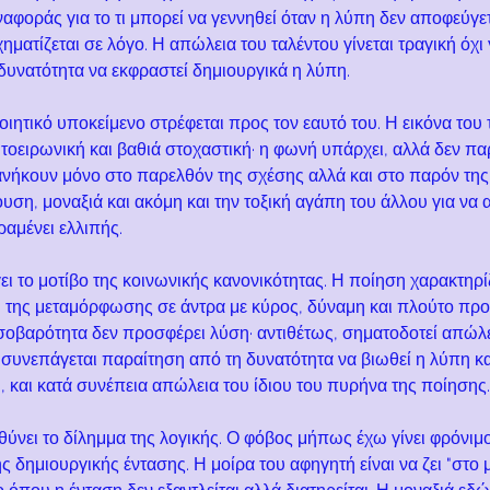
ναφοράς για το τι μπορεί να γεννηθεί όταν η λύπη δεν αποφεύγετ
χηματίζεται σε λόγο. Η απώλεια του ταλέντου γίνεται τραγική όχι γ
 δυνατότητα να εκφραστεί δημιουργικά η λύπη.
ποιητικό υποκείμενο στρέφεται προς τον εαυτό του. Η εικόνα το
υτοειρωνική και βαθιά στοχαστική· η φωνή υπάρχει, αλλά δεν παρ
ανήκουν μόνο στο παρελθόν της σχέσης αλλά και στο παρόν της 
υση, μοναξιά και ακόμη και την τοξική αγάπη του άλλου για να α
ραμένει ελλιπής.
ει το μοτίβο της κοινωνικής κανονικότητας. Η ποίηση χαρακτηρί
η της μεταμόρφωσης σε άντρα με κύρος, δύναμη και πλούτο προ
σοβαρότητα δεν προσφέρει λύση· αντιθέτως, σηματοδοτεί απώλε
 συνεπάγεται παραίτηση από τη δυνατότητα να βιωθεί η λύπη κα
 και κατά συνέπεια απώλεια του ίδιου του πυρήνα της ποίησης.
ύνει το δίλημμα της λογικής. Ο φόβος μήπως έχω γίνει φρόνιμ
 δημιουργικής έντασης. Η μοίρα του αφηγητή είναι να ζει "στο μ