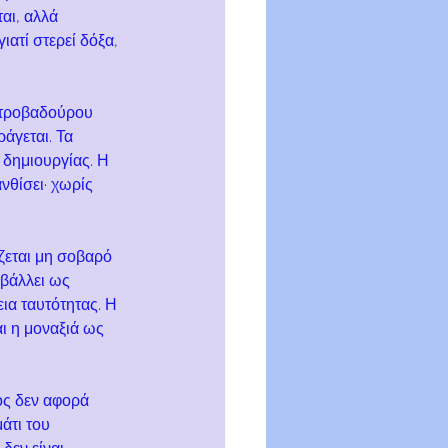
αι, αλλά 
ιατί στερεί δόξα, 
υ τροβαδούρου 
άγεται. Τα 
δημιουργίας. Η 
νθίσει· χωρίς 
ζεται μη σοβαρό 
βάλλει ως 
ια ταυτότητας. Η 
ι η μοναξιά ως 
ος δεν αφορά 
άτι του 