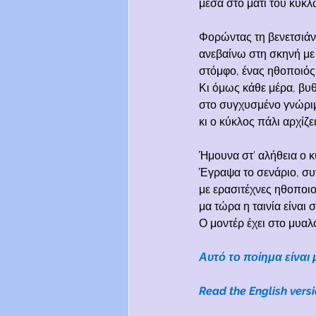
μέσα στο μάτι του κυκλ
Φορώντας τη βενετσιάν
ανεβαίνω στη σκηνή μ
στόμφο, ένας ηθοποιός,
Κι όμως κάθε μέρα, βυθ
στο συγχυσμένο γνώρι
κι ο κύκλος πάλι αρχίζε
Ήμουνα στ’ αλήθεια ο κ
Έγραψα το σενάριο, συ
με ερασιτέχνες ηθοποιο
μα τώρα η ταινία είναι 
Ο μοντέρ έχει στο μυαλό
Αυτό το ποίημα είναι
Read the English versi