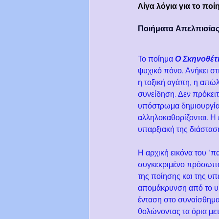
Λίγα λόγια για το πο
Ποιήματα Απελπισίας:
Το ποίημα 
Ο Σκηνοθέτ
ψυχικό πόνο. Ανήκει σ
η τοξική αγάπη, η απώ
συνείδηση. Δεν πρόκειτ
υπόστρωμα δημιουργίας,
αλληλοκαθορίζονται. Η
υπαρξιακή της διάσταση
Η αρχική εικόνα του "π
συγκεκριμένο πρόσωπο:
της ποίησης και της υ
απομάκρυνση από το υψ
ένταση στο συναίσθημα·
θολώνοντας τα όρια με