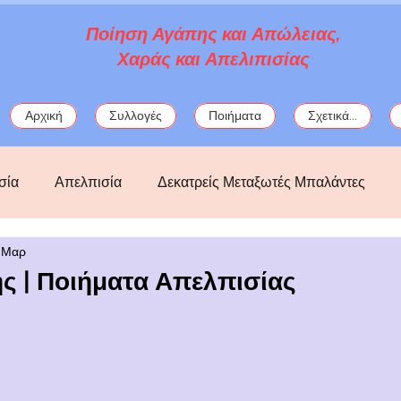
Ποίηση Αγάπης και Απώλειας,
Χαράς και Απελιπισίας
Αρχική
Συλλογές
Ποιήματα
Σχετικά...
σία
Απελπισία
Δεκατρείς Μεταξωτές Μπαλάντες
 Μαρ
ός
Κατάθλιψη
Λόρκα
μωσαϊκά
μυθολογία
ς | Ποιήματα Απελπισίας
ς
Πολιτικά
Σαπφώ
στοχασμοί
φαντασία