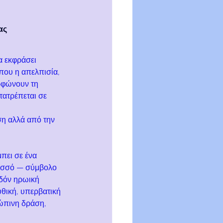
ας
α εκφράσει 
που η απελπισία, 
ρφώνουν τη 
τατρέπεται σε 
 
ση αλλά από την 
πει σε ένα 
νασσό — σύμβολο 
δόν ηρωική 
θική, υπερβατική 
ώπινη δράση, 