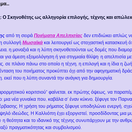
ίημα…
 Ο Σκηνοθέτης ως αλληγορία επιλογής, τέχνης και απώλει
ης
 από τη σειρά 
Ποιήματα Απελπισίας
 δεν επιδιώκει απλώς ν
τη συλλογή 
Μωσαϊκά
 και λειτουργεί ως στοχαστική κατασκευή ό
λεια, η μοναξιά και η λύπη σκηνοθετούνται ως δομές που διαμο
αι για άμεση εξομολόγηση ή για στιγμιαία θλίψη· η απελπισία με
 σε πλάνο πάνω στο οποίο η τέχνη, η επιλογή και η ίδια η ζωή
 ένταση του ποιήματος προκύπτει όχι από την αφηγηματική δρά
, εκεί που η λύπη συναντά την ανάγκη για δημιουργία.
αρορμητικού κοριτσιού" φαίνεται, εκ πρώτης όψεως, να παραπέμ
 μια νέα γυναίκα που, καβάλα σ’ έναν κύκνο, ξέφυγε τον Παρ
πέρβασης. Η χρήση του ρήματος ξέφυγε υποδηλώνει ενεργή, σχε
ηλό ιδεώδες. Η Καλλιόπη έχει εξοργιστεί, προσδίδοντας μια μυ
 η θεότητα και το ιδανικό της τέχνης συνυπάρχουν με την ανθρ
ταξύ πραγματικότητας και συμβολισμού.