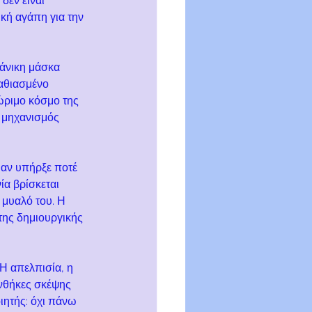
δεν είναι 
ική αγάπη για την 
ιάνικη μάσκα 
αθιασμένο 
ώριμο κόσμο της 
ς μηχανισμός 
 αν υπήρξε ποτέ 
ία βρίσκεται 
 μυαλό του. Η 
της δημιουργικής 
Η απελπισία, η 
υνθήκες σκέψης 
ιητής: όχι πάνω 