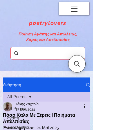
poetrylovers
Ποίηση Αγάπης και Απώλειας,
Χαράς και Απελιπισίας
Ανάρτηση
All Poems
Τάκης Ζαχαρίου
All Poems
27 Ιουλ 2024
Πόσο Καλά Με Ξέρεις | Ποιήματα
αγάπη
Απελπισίας
Ανδαλουσία
Έγινε ενημέρωση:
24 Μαΐ 2025