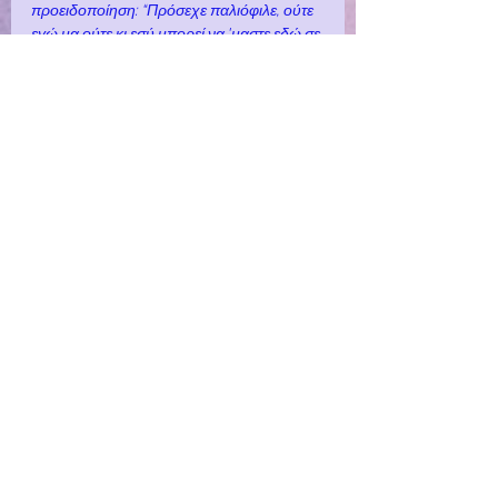
προειδοποίηση: “Πρόσεχε παλιόφιλε, ούτε 
εγώ μα ούτε κι εσύ μπορεί να 'μαστε εδώ σε 
λίγες μέρες.” Αυτή η γραμμή συνοψίζει τη 
φευγαλέα φύση της ζωής και της επιρροής, 
υπενθυμίζοντας τόσο στον αφηγητή όσο 
και στον κριτή τη θνησιμότητά τους. Το 
"Πόσο Καλά Με Ξέρεις" μέσω της 
εξερεύνησης του βασανισμού, της 
λαχτάρας και της ενδοσκόπησης, 
προσφέρει ένα λεπτομερές σχόλιο για την 
διαρκή επίδραση των προσωπικών 
σχέσεων και των αυταρχικών φιγούρων.
απελπισία
κατάθλιψη
παιδιά
Απελπισία
Κατάθλιψη