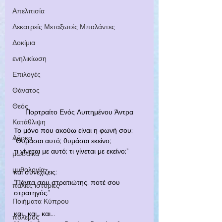
Απελπισία
Δεκατρείς Μεταξωτές Μπαλάντες
Δοκίμια
ενηλικίωση
Επιλογές
Θάνατος
Θεός
Πορτραίτο Ενός Λυπημένου Άντρα
Κατάθλιψη
Το μόνο που ακούω είναι η φωνή σου:
Λόρκα
“Θυμάσαι αυτό; θυμάσαι εκείνο;
τι γίνεται με αυτό; τι γίνεται με εκείνο;”
μωσαϊκά
μυθολογία
και συνεχίζεις:
“Πάντα σου στρατιώτης, ποτέ σου 
παλιές ιστορίες
στρατηγός.”
Ποιήματα Κύπρου
και… και… και...
πόλεμος