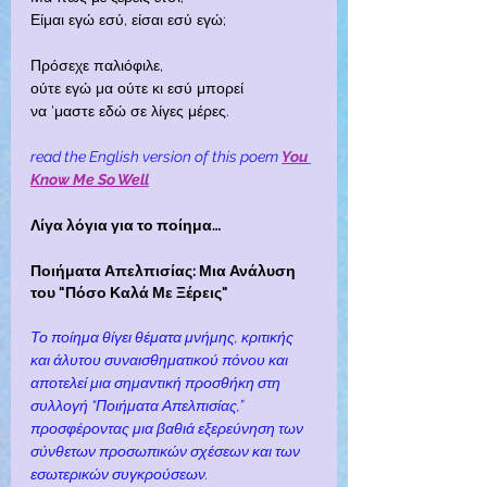
Είμαι εγώ εσύ, είσαι εσύ εγώ;
Πρόσεχε παλιόφιλε,
ούτε εγώ μα ούτε κι εσύ μπορεί
να 'μαστε εδώ σε λίγες μέρες.
read the English version of this poem
You 
Know Me So Well
Λίγα λόγια για το ποίημα…
Ποιήματα Απελπισίας: Μια Ανάλυση 
του "Πόσο Καλά Με Ξέρεις"
Το ποίημα θίγει θέματα μνήμης, κριτικής 
και άλυτου συναισθηματικού πόνου και 
αποτελεί μια σημαντική προσθήκη στη 
συλλογή “Ποιήματα Απελπισίας,” 
προσφέροντας μια βαθιά εξερεύνηση των 
σύνθετων προσωπικών σχέσεων και των 
εσωτερικών συγκρούσεων.