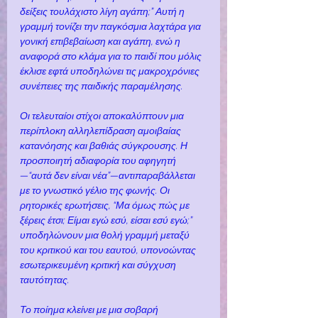
δείξεις τουλάχιστο λίγη αγάπη;” Αυτή η 
γραμμή τονίζει την παγκόσμια λαχτάρα για 
γονική επιβεβαίωση και αγάπη, ενώ η 
αναφορά στο κλάμα για το παιδί που μόλις 
έκλισε εφτά υποδηλώνει τις μακροχρόνιες 
συνέπειες της παιδικής παραμέλησης.
Οι τελευταίοι στίχοι αποκαλύπτουν μια 
περίπλοκη αλληλεπίδραση αμοιβαίας 
κατανόησης και βαθιάς σύγκρουσης. Η 
προσποιητή αδιαφορία του αφηγητή
—“αυτά δεν είναι νέα”—αντιπαραβάλλεται 
με το γνωστικό γέλιο της φωνής. Οι 
ρητορικές ερωτήσεις, “Μα όμως πώς με 
ξέρεις έτσι; Είμαι εγώ εσύ, είσαι εσύ εγώ;” 
υποδηλώνουν μια θολή γραμμή μεταξύ 
του κριτικού και του εαυτού, υπονοώντας 
εσωτερικευμένη κριτική και σύγχυση 
ταυτότητας.
Το ποίημα κλείνει με μια σοβαρή 