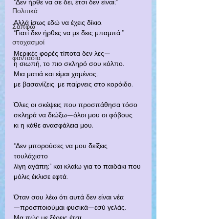
“Δεν ήρθε να σε δει, έτσι δεν είναι;”
Πολιτικά
Αλλά ίσως εδώ να έχεις δίκιο.
Σαπφώ
“Γιατί δεν ήρθες να με δεις μπαμπά;”
στοχασμοί
Μερικές φορές τίποτα δεν λες—
φαντασία
η σιωπή, το πιο σκληρό σου κόλπο.
Μια ματιά και είμαι χαμένος,
με βασανίζεις, με παίρνεις στο κορόιδο.
Όλες οι σκέψεις που προσπάθησα τόσο
σκληρά να διώξω—όλοι μου οι φόβους
κι η κάθε ανασφάλεια μου.
“Δεν μπορούσες να μου δείξεις 
τουλάχιστο
λίγη αγάπη;” και κλαίω για το παιδάκι που
μόλις έκλισε εφτά.
Όταν σου λέω ότι αυτά δεν είναι νέα
—προσποιούμαι φυσικά—εσύ γελάς.
Μα πώς με ξέρεις έτσι;