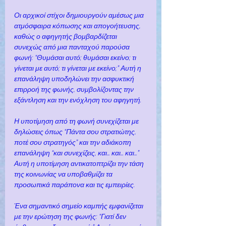
Οι αρχικοί στίχοι δημιουργούν αμέσως μια 
ατμόσφαιρα κόπωσης και απογοήτευσης, 
καθώς ο αφηγητής βομβαρδίζεται 
συνεχώς από μια πανταχού παρούσα 
φωνή: “Θυμάσαι αυτό; θυμάσαι εκείνο; τι 
γίνεται με αυτό; τι γίνεται με εκείνο;” Αυτή η 
επανάληψη υποδηλώνει την ασφυκτική 
επιρροή της φωνής, συμβολίζοντας την 
εξάντληση και την ενόχληση του αφηγητή.
Η υποτίμηση από τη φωνή συνεχίζεται με 
δηλώσεις όπως “Πάντα σου στρατιώτης, 
ποτέ σου στρατηγός” και την αδιάκοπη 
επανάληψη “και συνεχίζεις, και… και… και…” 
Αυτή η υποτίμηση αντικατοπτρίζει την τάση 
της κοινωνίας να υποβαθμίζει τα 
προσωπικά παράπονα και τις εμπειρίες.
Ένα σημαντικό σημείο καμπής εμφανίζεται 
με την ερώτηση της φωνής: “Γιατί δεν 