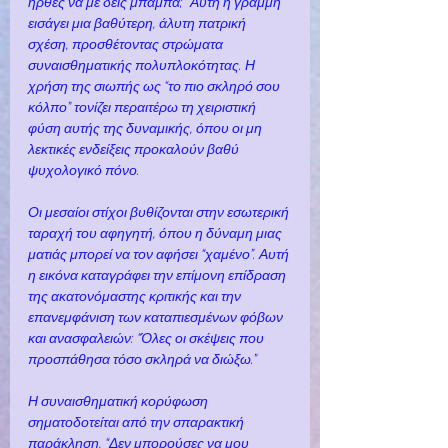
ήρθες να με δεις μπαμπά;” Αυτή η γραμμή 
εισάγει μια βαθύτερη, άλυτη πατρική 
σχέση, προσθέτοντας στρώματα 
συναισθηματικής πολυπλοκότητας. Η 
χρήση της σιωπής ως “το πιο σκληρό σου 
κόλπο” τονίζει περαιτέρω τη χειριστική 
φύση αυτής της δυναμικής, όπου οι μη 
λεκτικές ενδείξεις προκαλούν βαθύ 
ψυχολογικό πόνο.
Οι μεσαίοι στίχοι βυθίζονται στην εσωτερική 
ταραχή του αφηγητή, όπου η δύναμη μιας 
ματιάς μπορεί να τον αφήσει “χαμένο”. Αυτή 
η εικόνα καταγράφει την επίμονη επίδραση 
της ακατονόμαστης κριτικής και την 
επανεμφάνιση των καταπιεσμένων φόβων 
και ανασφαλειών: “Όλες οι σκέψεις που 
προσπάθησα τόσο σκληρά να διώξω.”
Η συναισθηματική κορύφωση 
σηματοδοτείται από την σπαρακτική 
παράκληση, “Δεν μπορούσες να μου 