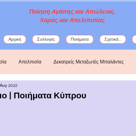
Ποίηση Αγάπης και Απώλειας,
Χαράς και Απελιπισίας
Αρχική
Συλλογές
Ποιήματα
Σχετικά...
σία
Απελπισία
Δεκατρείς Μεταξωτές Μπαλάντες
 Αυγ 2022
ός
Κατάθλιψη
Λόρκα
μωσαϊκά
μυθολογία
ιο | Ποιήματα Κύπρου
ς
Πολιτικά
Σαπφώ
στοχασμοί
φαντασία