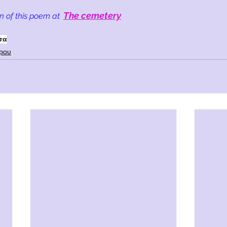
The cemetery
n of this poem at
σα
ρου