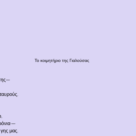
Το κοιμητήριο της Γιαλούσας
σης—
ταυρούς.
ο,
χρόνια·—
 γης μας.