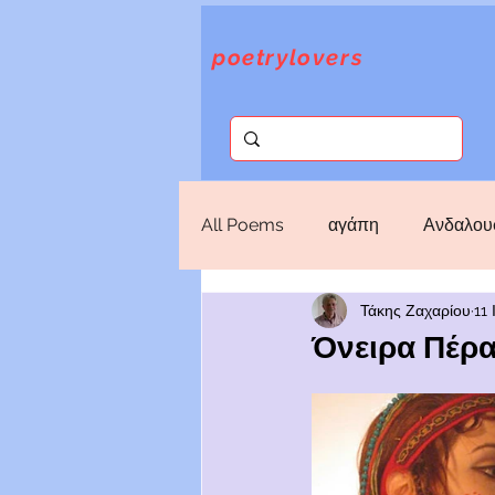
poetrylovers
All Poems
αγάπη
Ανδαλου
Τάκης Ζαχαρίου
11 
Επιλογές
Θάνατος
Θε
Όνειρα Πέρα
Ποιήματα Κύπρου
πόλεμο