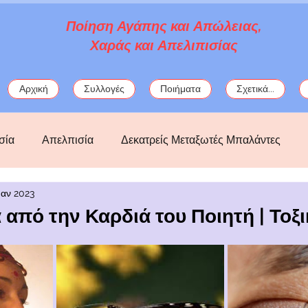
Ποίηση Αγάπης και Απώλειας,
Χαράς και Απελιπισίας
Αρχική
Συλλογές
Ποιήματα
Σχετικά...
σία
Απελπισία
Δεκατρείς Μεταξωτές Μπαλάντες
Ιαν 2023
ός
Κατάθλιψη
Λόρκα
μωσαϊκά
μυθολογία
 από την Καρδιά του Ποιητή | Τοξ
ς
Πολιτικά
Σαπφώ
στοχασμοί
φαντασία