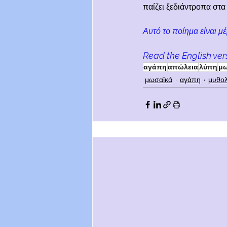
παίζει ξεδιάντροπα στα 
Αυτό το ποίημα είναι μ
Read the English ver
αγάπη
απώλεια
λύπη
μ
μωσαϊκά
αγάπη
μυθολ