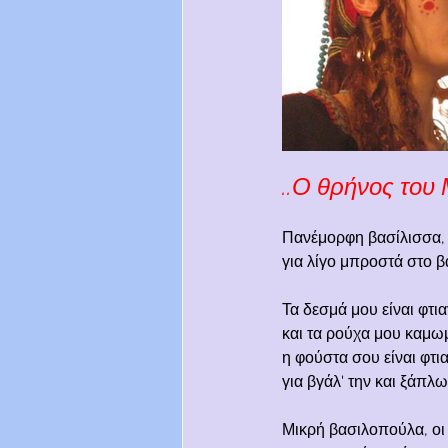
..Ο θρήνος του
Πανέμορφη βασίλισσα, 
για λίγο μπροστά στο β
Τα δεσμά μου είναι φτι
και τα ρούχα μου καμωμ
η φούστα σου είναι φτι
για βγάλ' την και ξάπλ
Μικρή βασιλοπούλα, οι