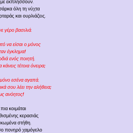
 με εκπλήσσουν.
σάρκα όλη τη νύχτα
ταράς και ουρλιάζεις.
ε γέρο βασιλιά.
τό να είσαι ο μόνος
ταν έγκλημα
!
ρδιά ενός ποιητή,
 κάνεις τέτοια όνειρα
;
 μόνο εσένα αγαπά,
κά σου λέει την αλήθεια
;
ίως ανόητος
!
πια κοιμάται
νθισμένης κερασιάς
σκωμένα στήθη.
σο πονηρό χαμόγελο