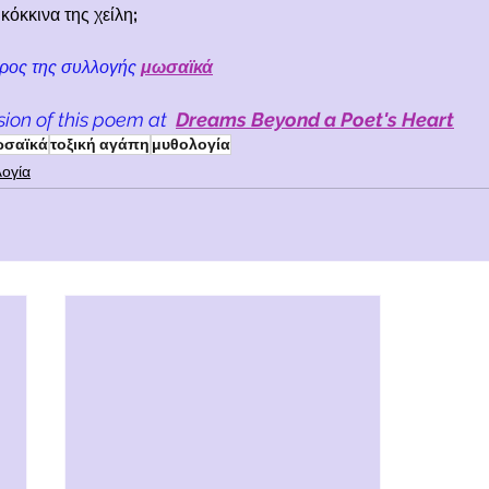
κόκκινα της χείλη
;
έρος της συλλογής
μωσαϊκά
sion of this poem at
Dreams Beyond a Poet's Heart
ωσαϊκά
τοξική αγάπη
μυθολογία
ογία