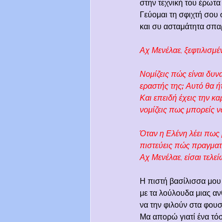
στην τεχνική του έρωτα
Γεύομαι τη σφιχτή σου 
και συ ασταμάτητα σπαρ
Αχ Μενέλαε, ξεφτιλισμέν
Νομίζεις πώς είναι δυνα
εραστής της
;
 Αυτό θα ή
Και επειδή έχεις την κα
νομίζεις πως μπορείς να
Όταν η Ελένη λέει πως
πιστεύεις πώς πραγματι
Αχ Μενέλαε, είσαι τελε
Η πιστή βασίλισσα μου 
με τα λούλουδα μιας α
να την φιλούν στα φου
Μα απορώ γιατί ένα τό