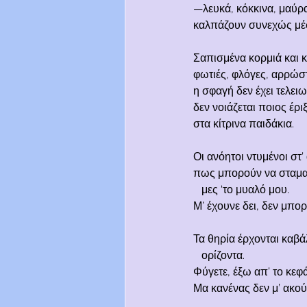
—λευκά, κόκκινα, μαύρ
καλπάζουν συνεχώς μέσ
Σαπισμένα κορμιά και 
φωτιές, φλόγες, αρρώσ
η σφαγή δεν έχει τελει
δεν νοιάζεται ποιος έρ
στα κίτρινα παιδάκια.
Οι ανόητοι ντυμένοι στ
πως μπορούν να σταμα
   μες ‘το μυαλό μου.
Μ’ έχουνε δει, δεν μπο
Τα θηρία έρχονται καβά
   ορίζοντα.
Φύγετε, έξω απ’ το κεφ
Μα κανένας δεν μ’ ακούε