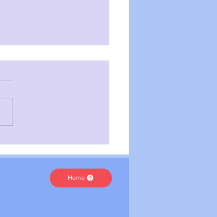
ις | Τοξική Αγάπη
Home