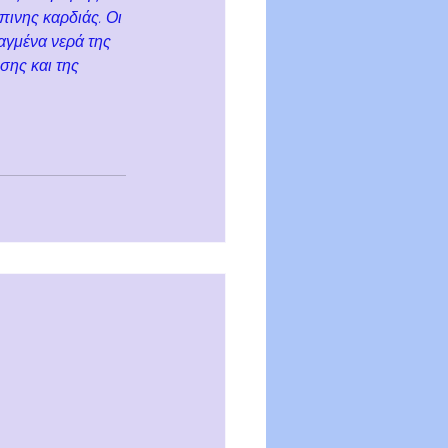
ινης καρδιάς. Οι 
αγμένα νερά της 
σης και της 