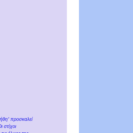
ήθη" προσκαλεί 
 στίχοι 