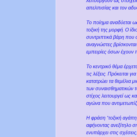
λειτουργούν ως στοιχει
απελπισίας και τον αδ
Το ποίημα αναδύεται ως
τοξική της μορφή. Ο ίδι
συντριπτικά βάρη που σ
αναγνώστες βρίσκονται 
εμπειρίες όσων έχουν 
Το κεντρικό θέμα έρχετ
τις λέξεις. Πρόκειται 
κατατρώει τα θεμέλια μ
των συναισθηματικών τ
στίχος λειτουργεί ως κ
αγώνα που αντιμετωπίζε
Η φράση "τοξική αγάπη"
αφήνοντας ανεξίτηλο σ
ενυπάρχει στις σχέσεις