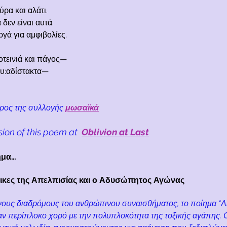
ρα και αλάτι.
δεν είναι αυτά.
ργά για αμφιβολίες.
οτεινιά και πάγος—
υ:αδίστακτα
—
έρος της συλλογής
μωσαϊκά
sion of this poem at
Oblivion at Last
ίημα…
λικες της Απελπισίας και ο Αδυσώπητος Αγώνας
ους διαδρόμους του ανθρώπινου συναισθήματος, το ποίημα "Λ
ν περίπλοκο χορό με την πολυπλοκότητα της τοξικής αγάπης. Οι