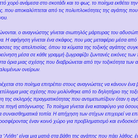
τό χορό ανάμεσα στο σκοτάδι και το φως, το ποίημα εκθέτει τη
ς, που αποκαλύπτεται από τις πολυπλοκότητες της αγάπης που 
νου.
λώνονται, ο αναγνώστης γίνεται σιωπηλός μάρτυρας του αδυσώ
α. Η αφήγηση γίνεται ένα σκάφος, που μας μεταφέρει μέσα από τ
σες της απελπισίας, όπου τα κύματα της τοξικής αγάπης συγκρ
ερεύνηση μέσα σε κάθε γραμμή ζωγραφίζει ζωντανές εικόνες τω
στα όρια μιας σχέσης που διαβρώνεται από την τοξικότητα των
αλυμένων ονείρων.
χεται στο ποίημα επιτρέπει στους αναγνώστες να κάνουν ένα β
τύλιγμα μιας σχέσης που μολύνθηκε από το δηλητήριο της τοξι
η της σκληρής πραγματικότητας που αντιμετωπίζουν όταν η αγά
ε πηγή απόγνωσης. Το ποίημα γίνεται ένα καταφύγιο για όσους
 συναισθηματικά τοπία. Η απήχηση των στίχων επιχειρεί να επ
 προσφέροντας έναν κοινό χώρο για προβληματισμό και ενδοσκό
μα "Λήθη" είναι μια ματιά στα βάθη της αγάπης που πάει λάθος, 