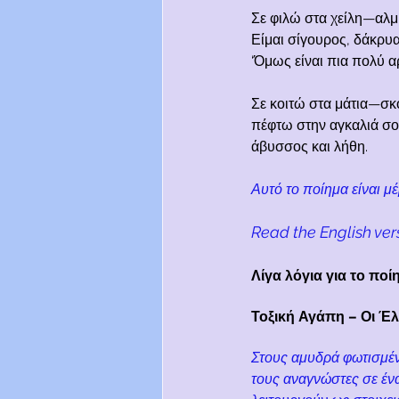
Σε φιλώ στα χείλη—αλμύ
Είμαι σίγουρος, δάκρυα 
‘Όμως είναι πια πολύ α
Σε κοιτώ στα μάτια—σκ
πέφτω στην αγκαλιά σο
άβυσσος και λήθη.
Αυτό το ποίημα είναι μ
Read the English ver
Λίγα λόγια για το πο
Τοξική Αγάπη – Οι Έ
Στους αμυδρά φωτισμέν
τους αναγνώστες σε ένα