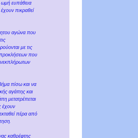
ν ωμή ευπάθεια 
έχουν πικραθεί 
πητου αγώνα που 
ις 
ούονται με τις 
ν προκλήσεων που 
 ανεκπλήρωτων 
ήμα πίσω και να 
κής αγάπης και 
πη μετατρέπεται 
 έχουν 
εκταθεί πέρα από 
πηση.
ένας καθρέφτης 