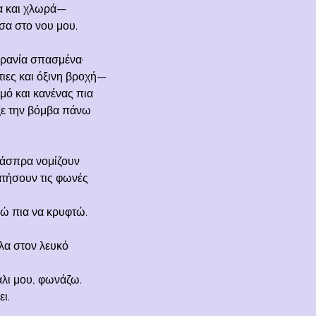
α και χλωρά—
α στο νου μου.
κρανία σπασμένα·
τιες και όξινη βροχή—
ωμό και κανένας πια
ιξε την βόμβα πάνω
’ άσπρα νομίζουν
τήσουν τις φωνές
ρώ πια να κρυφτώ.
λα στον λευκό
άλι μου, φωνάζω.
ι.