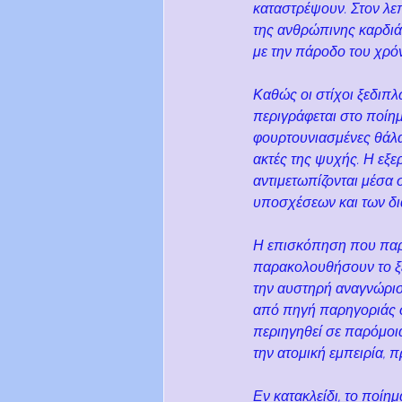
καταστρέψουν. Στον λεπ
της ανθρώπινης καρδιά
με την πάροδο του χρό
Καθώς οι στίχοι ξεδιπ
περιγράφεται στο ποίημ
φουρτουνιασμένες θάλασ
ακτές της ψυχής. Η εξ
αντιμετωπίζονται μέσα 
υποσχέσεων και των δι
Η επισκόπηση που παρέ
παρακολουθήσουν το ξε
την αυστηρή αναγνώρισ
από πηγή παρηγοριάς σ
περιηγηθεί σε παρόμοια
την ατομική εμπειρία,
Εν κατακλείδι, το ποίη