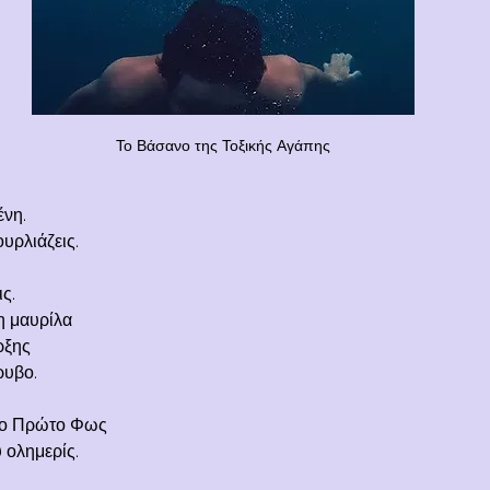
Το Βάσανο της Τοξικής Αγάπης
ένη.
ουρλιάζεις.
ις.
η μαυρίλα
ρξης
ρυβο.
 Το Πρώτο Φως
 ολημερίς.