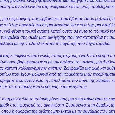
ωτική μελωδία, ενορχηστρώνοντας μια αφήγηση που ξεδιπλώνει τ
υσώπητο αγώνα ενάντια στη διαβρωτική φύση μιας προβληματικ
 μια εξερεύνηση, που εμβαθύνει στην άβυσσο όπου ριζώνει η α
ος ο τίτλος παραπέμπει σε μια λαχτάρα για ένα τέλος, μια απαλλ
υχνά φέρει η τοξική αγάπη. Μπαίνοντας σε αυτό το ποιητικό τοπί
τυλιγμένοι στις σκιές μιας αφήγησης που αντικατοπτρίζει τις συ
παλέψει με την πολυπλοκότητα της αγάπης που πήγε στραβά.
αι στην επιφάνεια από νωρίς στους στίχους, ένα λεπτό ρεύμα π
για έναν όρο βαρυφορτωμένο με τον απόηχο του πόνου, μια διαβ
ιας κάποτε καλλιεργημένης αγάπης. Ζωγραφίζει μια ωμή και αυθε
οπίων που έχουν μολυνθεί από την τοξικότητα μιας προβληματι
αθρέφτης που αντανακλά την απελπισία, τον πόνο της καρδιάς κα
ι μέσα στα ταραγμένα νερά μιας τέτοιας αγάπης.
 αντηχεί σε όλο το ποίημα, ρίχνοντας μια σκιά πάνω από την α
ημάδι στον ψυχισμό του αναγνώστη. Συμπυκνώνει τη δυαδικότη
, όπου η ομορφιά της αγάπης μπλέκεται με τις δυνάμεις που απε