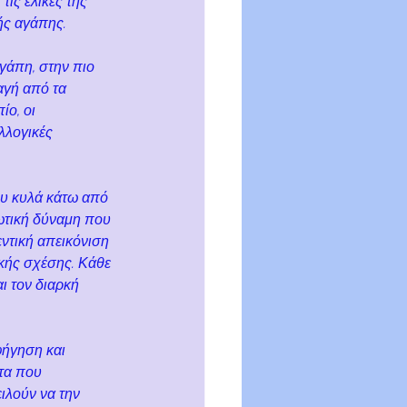
ις έλικες της 
ής αγάπης.
γάπη, στην πιο 
αγή από τα 
ο, οι 
λλογικές 
ου κυλά κάτω από 
ρωτική δύναμη που 
ντική απεικόνιση 
κής σχέσης. Κάθε 
ι τον διαρκή 
φήγηση και 
τα που 
ιλούν να την 