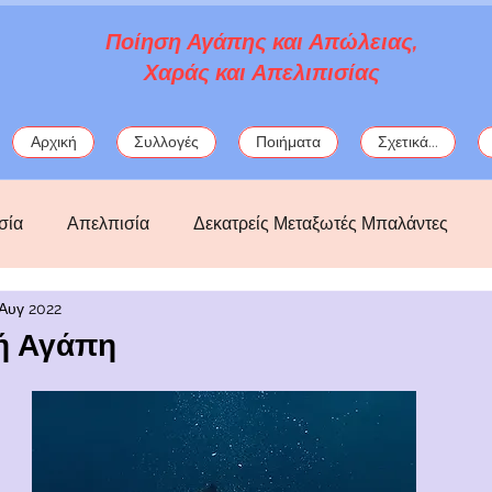
Ποίηση Αγάπης και Απώλειας,
Χαράς και Απελιπισίας
Αρχική
Συλλογές
Ποιήματα
Σχετικά...
σία
Απελπισία
Δεκατρείς Μεταξωτές Μπαλάντες
 Αυγ 2022
ός
Κατάθλιψη
Λόρκα
μωσαϊκά
μυθολογία
κή Αγάπη
ς
Πολιτικά
Σαπφώ
στοχασμοί
φαντασία