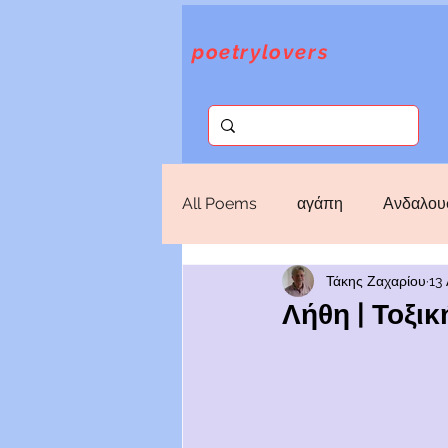
poetrylovers
All Poems
αγάπη
Ανδαλου
Τάκης Ζαχαρίου
13
Επιλογές
Θάνατος
Θε
Λήθη | Τοξι
Ποιήματα Κύπρου
πόλεμο