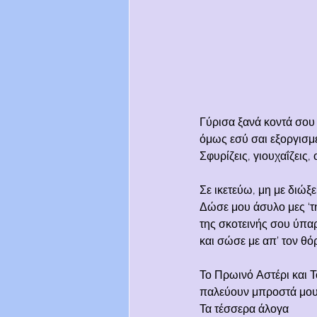
Γύρισα ξανά κοντά σου
όμως εσύ σαι εξοργισμ
Σφυρίζεις, γιουχαΐζεις, 
Σε ικετεύω, μη με διώξε
Δώσε μου άσυλο μες ‘τ
της σκοτεινής σου ύπα
και σώσε με απ’ τον θό
Το Πρωινό Αστέρι και
παλεύουν μπροστά μου
Τα τέσσερα άλογα