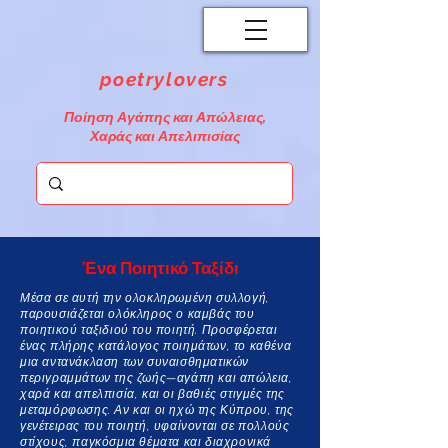
poetrylovers
Ποίηση Αγάπης και Απώλειας,
Χαράς και Απελιπισίας
Ένα Ποιητικό Ταξίδι
Μέσα σε αυτή την ολοκληρωμένη συλλογή,
παρουσιάζεται ολόκληρος ο καμβάς του
ποιητικού ταξιδιού του ποιητή. Προσφέρεται
ένας πλήρης κατάλογος ποιημάτων, το καθένα
μια αντανάκλαση των συναισθηματικών
περιγραμμάτων της ζωής—αγάπη και απώλεια,
χαρά και απελπισία, και οι βαθιές στιγμές της
μεταμόρφωσης. Αν και οι ηχώ της Κύπρου, της
γενέτειρας του ποιητή, υφαίνονται σε πολλούς
στίχους, παγκόσμια θέματα και διαχρονικά