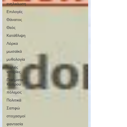
ενηλικίωση
Επιλογές
Θάνατος
Θεός
Κατάθλιψη
Λόρκα
μωσαϊκά
μυθολογία
παλιές
ιστορίες
Ποιήματα
Κύπρου
πόλεμος
Πολιτικά
Σαπφώ
στοχασμοί
φαντασία