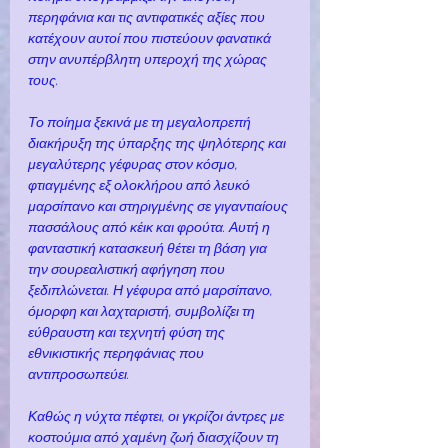
περηφάνια και τις αντιφατικές αξίες που 
κατέχουν αυτοί που πιστεύουν φανατικά 
στην ανυπέρβλητη υπεροχή της χώρας 
τους.
Το ποίημα ξεκινά με τη μεγαλοπρεπή 
διακήρυξη της ύπαρξης της ψηλότερης και 
μεγαλύτερης γέφυρας στον κόσμο, 
φτιαγμένης εξ ολοκλήρου από λευκό 
μαρσίπανο και στηριγμένης σε γιγαντιαίους 
πασσάλους από κέικ και φρούτα. Αυτή η 
φανταστική κατασκευή θέτει τη βάση για 
την σουρεαλιστική αφήγηση που 
ξεδιπλώνεται. Η γέφυρα από μαρσίπανο, 
όμορφη και λαχταριστή, συμβολίζει τη 
εύθραυστη και τεχνητή φύση της 
εθνικιστικής περηφάνιας που 
αντιπροσωπεύει.
Καθώς η νύχτα πέφτει, οι γκρίζοι άντρες με 
κοστούμια από χαμένη ζωή διασχίζουν τη 