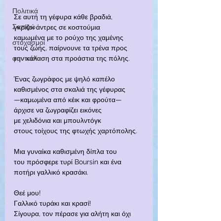
Πολιτικά
Σε αυτή τη γέφυρα κάθε βραδιά,
Σαπφώ
γκρίζοι άντρες σε κοστούμια
καμωμένα με το ρούχο της χαμένης
στοχασμοί
τους ζωής, παίρνουνε τα τρένα προς
φαντασία
την κόλαση στα προάστια της πόλης.
Ένας ζωγράφος με ψηλό καπέλο
καθισμένος στα σκαλιά της γέφυρας
—καμωμένα από κέικ και φρούτα—
άρχισε να ζωγραφίζει εικόνες
με χελιδόνια και μπουλντόγκ
στους τοίχους της φτωχής χαρτόπολης.
Μια γυναίκα καθισμένη δίπλα του
του πρόσφερε τυρί Boursin και ένα
ποτήρι γαλλικό κρασάκι.
Θεέ μου!
Γαλλικό τυράκι και κρασί!
Σίγουρα, τον πέρασε για αλήτη και όχι