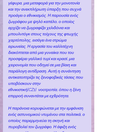
γέφυρα, μια μεταφορά για την μονοτονία 
και την ανεκπλήρωτη ύπαρξη που συχνά 
προάγει ο εθνικισμός. Η παρουσία ενός 
ζωγράφου με ψηλό καπέλο, ο οποίος 
αρχίζει να ζωγραφίζει χελιδόνια και 
μπουλντόγκ στους τοίχους της φτωχής 
χαρτόπολης, εισάγει ένα στρώμα 
ειρωνείας. Η εργασία του καλλιτέχνη 
διακόπτεται από μια γυναίκα που του 
προσφέρει γαλλικό τυρί και κρασί, μια 
χειρονομία που οδηγεί σε μια βίαιη και 
παράλογη αντίδραση. Αυτή η συνάντηση 
αντικατοπτρίζει τις ξενοφοβικές τάσεις που 
υποβόσκουν στην 
εθνικιστική
[CZ1]
  νοοτροπία, όπου η ξένη 
επιρροή συναντάται με εχθρότητα.
Η παράνοια κορυφώνεται με την εμφάνιση 
ενός αστυνομικού ντυμένου στα πολιτικά, ο 
οποίος παρερμηνεύει τη σκηνή και 
πυροβολεί τον ζωγράφο. Η άφιξη ενός 