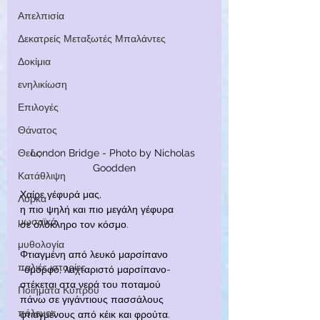
Απελπισία
Δεκατρείς Μεταξωτές Μπαλάντες
Δοκίμια
ενηλικίωση
Επιλογές
Θάνατος
Θεός
London Bridge - Photo by Nicholas 
Goodden
Κατάθλιψη
Χαίρε γέφυρά μας,
Λόρκα
η πιο ψηλή και πιο μεγάλη γέφυρα
μωσαϊκά
σε ολόκληρο τον κόσμο.
μυθολογία
Φτιαγμένη από λευκό μαρσίπανο
παλιές ιστορίες
-όμορφο, λαχταριστό μαρσίπανο-
στέκεται στα νερά του ποταμού
Ποιήματα Κύπρου
πάνω σε γιγάντιους πασσάλους
πόλεμος
φτιαγμένους από κέικ και φρούτα.