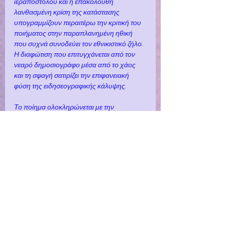
ιεραποστόλου και η επακόλουθη 
λανθασμένη κρίση της κατάστασης 
υπογραμμίζουν περαιτέρω την κριτική του 
ποιήματος στην παραπλανημένη ηθική 
που συχνά συνοδεύει τον εθνικιστικό ζήλο. 
Η διαφώτιση που επιτυγχάνεται από τον 
νεαρό δημοσιογράφο μέσα από το χάος 
και τη σφαγή σατιρίζει την επιφανειακή 
φύση της ειδησεογραφικής κάλυψης.
Το ποίημα ολοκληρώνεται με την 
κατάρρευση της γέφυρας από μαρσίπανο, 
μια κυριολεκτική και μεταφορική 
αναπαράσταση της αναπόφευκτης πτώσης 
μιας τέτοιας κούφιας περηφάνιας. Η 
υπερηφάνεια του δημοσιογράφου για την 
κάλυψη της κατάρρευσης ως της 
"μεγαλύτερης ιστορίας στον κόσμο" 
αντικατοπτρίζει την παράλογη 
υπερηφάνεια των εθνικιστών. Το 
σκόρπισμα της τέφρας του παχουλού 
άντρα, μια μεταφορά ενός γνωστού 