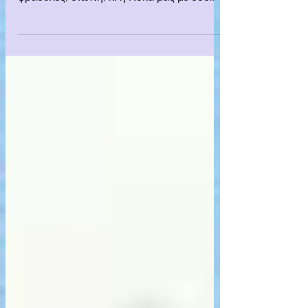
το τρενάκι λαχανιάζει στη μνήμη—
φράουλες, σιωπή, κι η Κόκα μας με δυο
καλαμάκια στο παλιό καφέ.