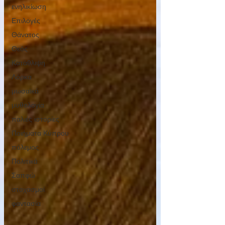
ενηλικίωση
Επιλογές
Θάνατος
Θεός
Κατάθλιψη
Λόρκα
μωσαϊκά
μυθολογία
παλιές ιστορίες
Ποιήματα Κύπρου
πόλεμος
Πολιτικά
Σαπφώ
στοχασμοί
φαντασία