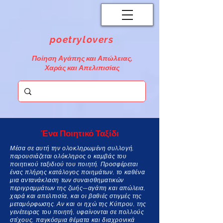
poetrylovers
Ποίηση Αγάπης και Απώλειας,
Χαράς και Απελιπισίας
Ένα Ποιητικό Ταξίδι
Μέσα σε αυτή την ολοκληρωμένη συλλογή,
παρουσιάζεται ολόκληρος ο καμβάς του
ποιητικού ταξιδιού του ποιητή. Προσφέρεται
ένας πλήρης κατάλογος ποιημάτων, το καθένα
μια αντανάκλαση των συναισθηματικών
περιγραμμάτων της ζωής—αγάπη και απώλεια,
χαρά και απελπισία, και οι βαθιές στιγμές της
μεταμόρφωσης. Αν και οι ηχώ της Κύπρου, της
γενέτειρας του ποιητή, υφαίνονται σε πολλούς
στίχους, παγκόσμια θέματα και διαχρονικά